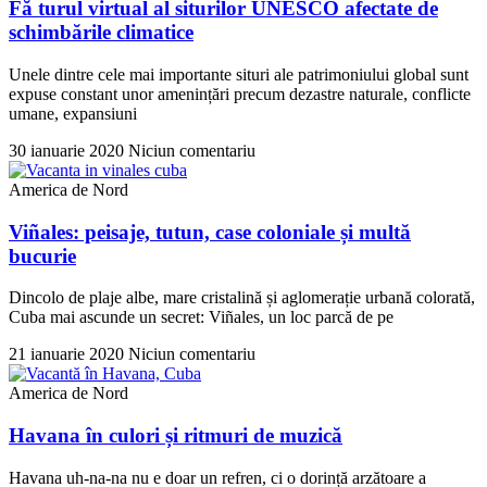
Fă turul virtual al siturilor UNESCO afectate de
schimbările climatice
Unele dintre cele mai importante situri ale patrimoniului global sunt
expuse constant unor amenințări precum dezastre naturale, conflicte
umane, expansiuni
30 ianuarie 2020
Niciun comentariu
America de Nord
Viñales: peisaje, tutun, case coloniale și multă
bucurie
Dincolo de plaje albe, mare cristalină și aglomerație urbană colorată,
Cuba mai ascunde un secret: Viñales, un loc parcă de pe
21 ianuarie 2020
Niciun comentariu
America de Nord
Havana în culori și ritmuri de muzică
Havana uh-na-na nu e doar un refren, ci o dorință arzătoare a