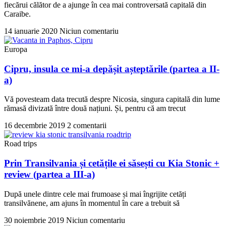
fiecărui călător de a ajunge în cea mai controversată capitală din
Caraibe.
14 ianuarie 2020
Niciun comentariu
Europa
Cipru, insula ce mi-a depășit așteptările (partea a II-
a)
Vă povesteam data trecută despre Nicosia, singura capitală din lume
rămasă divizată între două națiuni. Și, pentru că am trecut
16 decembrie 2019
2 comentarii
Road trips
Prin Transilvania și cetățile ei săsești cu Kia Stonic +
review (partea a III-a)
După unele dintre cele mai frumoase și mai îngrijite cetăți
transilvănene, am ajuns în momentul în care a trebuit să
30 noiembrie 2019
Niciun comentariu