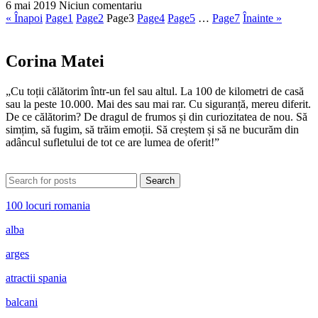
6 mai 2019
Niciun comentariu
« Înapoi
Page
1
Page
2
Page
3
Page
4
Page
5
…
Page
7
Înainte »
Corina Matei
„Cu toții călătorim într-un fel sau altul. La 100 de kilometri de casă
sau la peste 10.000. Mai des sau mai rar. Cu siguranță, mereu diferit.
De ce călătorim? De dragul de frumos și din curiozitatea de nou. Să
simțim, să fugim, să trăim emoții. Să creștem și să ne bucurăm din
adâncul sufletului de tot ce are lumea de oferit!”
Search
100 locuri romania
alba
arges
atractii spania
balcani