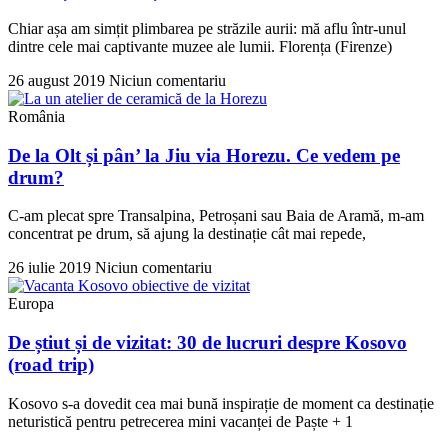
Chiar așa am simțit plimbarea pe străzile aurii: mă aflu într-unul
dintre cele mai captivante muzee ale lumii. Florența (Firenze)
26 august 2019
Niciun comentariu
România
De la Olt și pân’ la Jiu via Horezu. Ce vedem pe
drum?
C-am plecat spre Transalpina, Petroșani sau Baia de Aramă, m-am
concentrat pe drum, să ajung la destinație cât mai repede,
26 iulie 2019
Niciun comentariu
Europa
De știut și de vizitat: 30 de lucruri despre Kosovo
(road trip)
Kosovo s-a dovedit cea mai bună inspirație de moment ca destinație
neturistică pentru petrecerea mini vacanței de Paște + 1