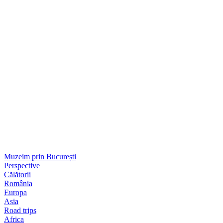
Muzeim prin București
Perspective
Călătorii
România
Europa
Asia
Road trips
Africa