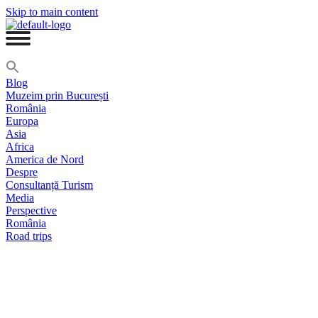
Skip to main content
Blog
Muzeim prin București
România
Europa
Asia
Africa
America de Nord
Despre
Consultanță Turism
Media
Perspective
România
Road trips