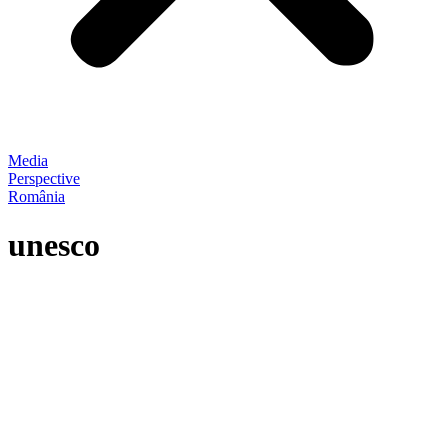
Media
Perspective
România
unesco