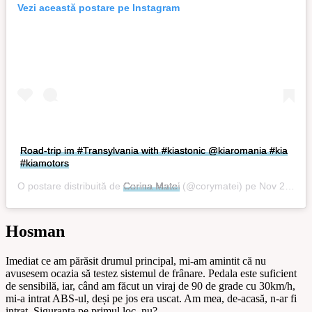
Vezi această postare pe Instagram
Road-trip im #Transylvania with #kiastonic @kiaromania #kia
#kiamotors
O postare distribuită de
Corina Matei
(@corymatei) pe
Nov 27, 2019 la 10:28 PST
Hosman
Imediat ce am părăsit drumul principal, mi-am amintit că nu
avusesem ocazia să testez sistemul de frânare. Pedala este suficient
de sensibilă, iar, când am făcut un viraj de 90 de grade cu 30km/h,
mi-a intrat ABS-ul, deși pe jos era uscat. Am mea, de-acasă, n-ar fi
intrat. Siguranța pe primul loc, nu?