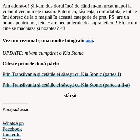
Am adorat-o! Și i-am dus dorul încă de când m-am urcat înapoi la
volanul vechii mele mașini. Puternică, fâșneață, confortabilă, e tot ce
îmi doresc de la o mașină în această categorie de preț. PS: are un
bonus pentru noi, fetele: are bec puternic deasupra tetierei! Eh, acum
cine se machiază și noaptea? <3
Vezi un rezumat și mai multe fotografii
aici
.
UPDATE: mi-am cumpărat o Kia Stonic.
Citește primele două părți:
Prin Transilvania și cetățile ei săsești cu Kia Stonic (partea I)
Prin Transilvania și cetățile ei săsești cu Kia Stonic (partea a II-a)
– sfârșit –
Partajează asta:
WhatsApp
Facebook
LinkedIn