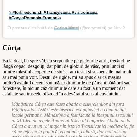
?️ #fortifiedchurch #Transylvania #visitromania
#CoryinRomania #romania
O postare distribuită de
Corina Matei
(@corymatei) pe
Nov 27, 2019 la 10:21 PST
Cârța
Ba la deal, ba spre văi, cu serpentine pe platourile aurii, trecând pe
lângă copaci dezgoliți, dar plini de globuri de vâsc, prin lunci și
printre mlaștini acoperite de stuf… am testat și suspensiile mai mult
sau mai puțin voit. Destul de rigide, mi-au spus clar că mașina
preferă asfaltul decent sau măcar drumurile de pământ bătătorit sau
forestiere, în niciun caz drumurile care au fost la un moment dat
asfaltate sau traseele off-road în adevăratul sens al cuvântului.
Mănăstirea Cârța este fosta abație a cistercienilor din țara
Făgărașului. Astăzi este biserica evanghelică a comunității
locale germane. Mânăstirea a fost făcută la începutul secolului
al XIII-lea de regele Andrei al II-lea al Ungariei. Abația de la
Cârța a avut un rol major în istoria Transilvaniei medievale, fie
că ne referim la politică, economie, cultură, dar mai ales în