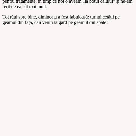
pentru tratamente, în timp ce noi o aveam „la botul calului” și ne-am
ferit de ea cât mai mult.
Tot răul spre bine, dimineața a fost fabuloasă: turnul cetății pe
geamul din față, caii veniți la gard pe geamul din spate!