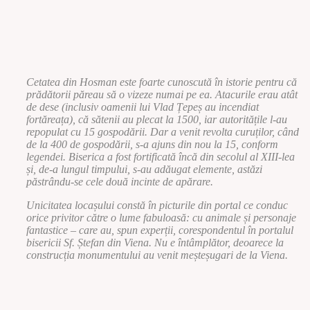
Cetatea din Hosman este foarte cunoscută în istorie pentru că
prădătorii păreau să o vizeze numai pe ea. Atacurile erau atât
de dese (inclusiv oamenii lui Vlad Țepeș au incendiat
fortăreața), că sătenii au plecat la 1500, iar autoritățile l-au
repopulat cu 15 gospodării. Dar a venit revolta curuților, când
de la 400 de gospodării, s-a ajuns din nou la 15, conform
legendei. Biserica a fost fortificată încă din secolul al XIII-lea
și, de-a lungul timpului, s-au adăugat elemente, astăzi
păstrându-se cele două incinte de apărare.
Unicitatea locașului constă în picturile din portal ce conduc
orice privitor către o lume fabuloasă: cu animale și personaje
fantastice – care au, spun experții, corespondentul în portalul
bisericii Sf. Ștefan din Viena. Nu e întâmplător, deoarece la
construcția monumentului au venit meșteșugari de la Viena.