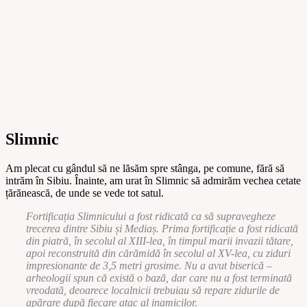
Slimnic
Am plecat cu gândul să ne lăsăm spre stânga, pe comune, fără să
intrăm în Sibiu. Înainte, am urat în Slimnic să admirăm vechea cetate
țărănească, de unde se vede tot satul.
Fortificația Slimnicului a fost ridicată ca să supravegheze
trecerea dintre Sibiu și Mediaș. Prima fortificație a fost ridicată
din piatră, în secolul al XIII-lea, în timpul marii invazii tătare,
apoi reconstruită din cărămidă în secolul al XV-lea, cu ziduri
impresionante de 3,5 metri grosime. Nu a avut biserică –
arheologii spun că există o bază, dar care nu a fost terminată
vreodată, deoarece localnicii trebuiau să repare zidurile de
apărare după fiecare atac al inamicilor.