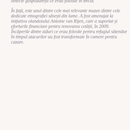
obiecte gospodărești ce erau folosite în trecut.
În față, este unul dintre cele mai relevante muzee dintre cele
dedicate etnografiei săsești din lume. A fost amenajat la
inițiativa olandezului Antoine van Rijen, care a suportat și
eforturile financiare pentru renovarea cetății, în 2009.
Încăperile dintre ziduri ce erau folosite pentru refugiul sătenilor
în timpul atacurilor au fost transformate în camere pentru
cazare.