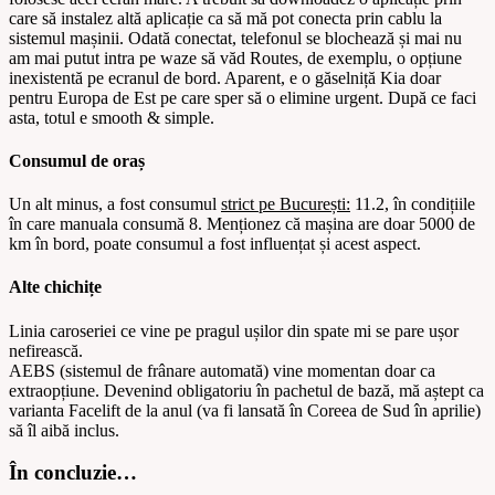
care să instalez altă aplicație ca să mă pot conecta prin cablu la
sistemul mașinii. Odată conectat, telefonul se blochează și mai nu
am mai putut intra pe waze să văd Routes, de exemplu, o opțiune
inexistentă pe ecranul de bord. Aparent, e o găselniță Kia doar
pentru Europa de Est pe care sper să o elimine urgent. După ce faci
asta, totul e smooth & simple.
Consumul de oraș
Un alt minus, a fost consumul
strict pe București:
11.2, în condițiile
în care manuala consumă 8. Menționez că mașina are doar 5000 de
km în bord, poate consumul a fost influențat și acest aspect.
Alte chichițe
Linia caroseriei ce vine pe pragul ușilor din spate mi se pare ușor
nefirească.
AEBS (sistemul de frânare automată) vine momentan doar ca
extraopțiune. Devenind obligatoriu în pachetul de bază, mă aștept ca
varianta Facelift de la anul (va fi lansată în Coreea de Sud în aprilie)
să îl aibă inclus.
În concluzie…