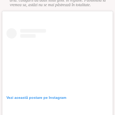
artă: călugării au adus stilul gotic în regiune. Fabuloasă la
vremea sa, astăzi nu se mai păstrează în totalitate.
Vezi această postare pe Instagram