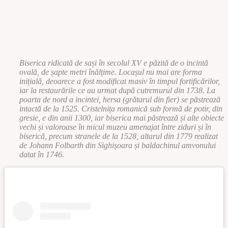
Biserica ridicată de sași în secolul XV e păzită de o incintă
ovală, de șapte metri înălțime. Locașul nu mai are forma
inițială, deoarece a fost modificat masiv în timpul fortificărilor,
iar la restaurările ce au urmat după cutremurul din 1738. La
poarta de nord a incintei, hersa (grătarul din fier) se păstrează
intactă de la 1525. Cristelnița romanică sub formă de potir, din
gresie, e din anii 1300, iar biserica mai păstrează și alte obiecte
vechi și valoroase în micul muzeu amenajat între ziduri și în
biserică, precum stranele de la 1528, altarul din 1779 realizat
de Johann Folbarth din Sighișoara și baldachinul amvonului
datat în 1746.