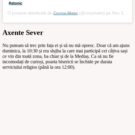
#stonic
O postare distribuită de
Corina Matei
(@corymatei) pe
Nov 30, 2019 la 2:48 PST
Axente Sever
Nu puteam să trec prin fața ei și să nu mă opresc. Doar că am ajuns
duminica, la 10:30 și era slujba la care mai participă cei câțiva sași
ce vin din toată zona, ba chiar și de la Mediaș. Ca să nu fie
incomodați de curioși, poarta bisericii se închide pe durata
serviciului religios (până la ora 12:00).