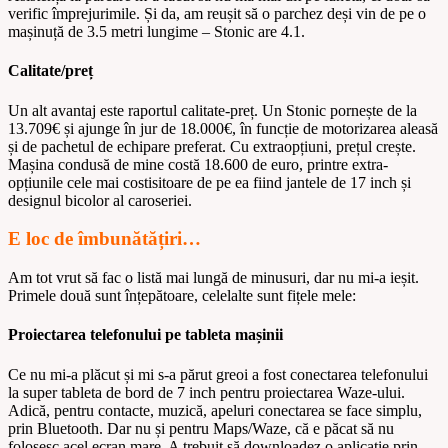
verific împrejurimile. Și da, am reușit să o parchez deși vin de pe o
mașinuță de 3.5 metri lungime – Stonic are 4.1.
Calitate/preț
Un alt avantaj este raportul calitate-preț. Un Stonic pornește de la
13.709€ și ajunge în jur de
18.000€, în funcție de motorizarea aleasă
și de pachetul de echipare preferat. Cu extraopțiuni, prețul crește.
Mașina condusă de mine costă 18.600 de euro, printre extra-
opțiunile cele mai costisitoare de pe ea fiind jantele de 17 inch și
designul bicolor al caroseriei.
E loc de îmbunătățiri…
Am tot vrut să fac o listă mai lungă de minusuri, dar nu mi-a ieșit.
Primele două sunt înțepătoare, celelalte sunt fițele mele:
Proiectarea telefonului pe tableta mașinii
Ce nu mi-a plăcut și mi s-a părut greoi a fost conectarea telefonului
la super tableta de bord de 7 inch pentru proiectarea Waze-ului.
Adică, pentru contacte, muzică, apeluri conectarea se face simplu,
prin Bluetooth. Dar nu și pentru Maps/Waze, că e păcat să nu
folosesc acel ecran mare. A trebuit să downloadez o aplicație prin