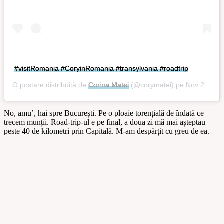
#visitRomania #CoryinRomania #transylvania #roadtrip
O postare distribuită de
Corina Matei
(@corymatei) pe
Nov 24, 2019 la 12:18 PST
No, amu’, hai spre București. Pe o ploaie torențială de îndată ce
trecem munții. Road-trip-ul e pe final, a doua zi mă mai așteptau
peste 40 de kilometri prin Capitală. M-am despărțit cu greu de ea.