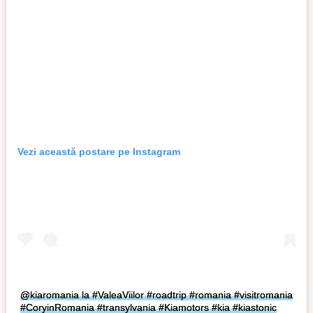
Vezi această postare pe Instagram
@kiaromania la #ValeaViilor #roadtrip #romania #visitromania
#CoryinRomania #transylvania #Kiamotors #kia #kiastonic