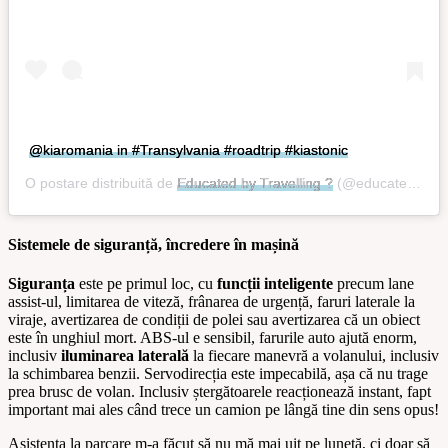
@kiaromania in #Transylvania #roadtrip #kiastonic
O postare distribuită de
Educated by Travelling ?
(@educatedbytravelling) pe
Sistemele de siguranță, încredere în mașină
Siguranța
este pe primul loc, cu
funcții inteligente
precum lane
assist-ul, limitarea de viteză, frânarea de urgență, faruri laterale la
viraje, avertizarea de condiții de polei sau avertizarea că un obiect
este în unghiul mort. ABS-ul e sensibil, farurile auto ajută enorm,
inclusiv
iluminarea laterală
la fiecare manevră a volanului, inclusiv
la schimbarea benzii. Servodirecția este impecabilă, așa că nu trage
prea brusc de volan. Inclusiv ștergătoarele reacționează instant, fapt
important mai ales când trece un camion pe lângă tine din sens opus!
Asistența la parcare m-a făcut să nu mă mai uit pe lunetă, ci doar să