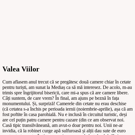
Valea Viilor
Cum aflasem anul trecut că se pregătesc două camere chiar în cetate
pentru turiști, am sunat la Mediaș ca să mă interesez. De acolo, m-au
trimis spre îngrijitorul bisericii, care mi-a spus că are camere libere.
Câți suntem, de care vrem? În final, am ajuns pe beznă în fața
monumentului. Și, surpriză! Camerele din cetate nu erau deschise
(că cetatea s-a închis pe perioada iernii (noiembrie-aprilie), așa că am
fost poftite în casa parohială. Nu e inclusă în circuitul turistic, deși
are cel puțin patru camere pentru cazare (din ce am observat noi.
Casă tipic transilvăneană, am avut-o doar pentru noi. Unii ne-ar
invidia, că la robinet curge apă sulfuroasă și alții dau sute de euro