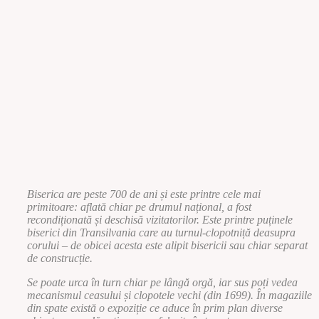
Biserica are peste 700 de ani și este printre cele mai
primitoare: aflată chiar pe drumul național, a fost
recondiționată și deschisă vizitatorilor. Este printre puținele
biserici din Transilvania care au turnul-clopotniță deasupra
corului – de obicei acesta este alipit bisericii sau chiar separat
de construcție.
Se poate urca în turn chiar pe lângă orgă, iar sus poți vedea
mecanismul ceasului și clopotele vechi (din 1699). În magaziile
din spate există o expoziție ce aduce în prim plan diverse