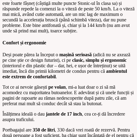
este foarte fâșneț (câștigă multe puncte Stonic-ul în clasa sa) și
răspunde repede la comenzi la o viteză de peste 50 km/h. La o viteză
mai mică, având cutie automată, are un mic lag de maximum o
secundă la accelerația bruscă (până schimbă viteza), dar nu pune
probleme. Este bine antifonată și, chiar și la 144 km/h (nu am avut
unde să prind mai mult), toarce subțire.
Confort și ergonomie
Deși poate părea la început o
mașină serioasă
(adică nu se axează
pe cine știe ce design futurist), ci pe
clasic, simplu și ergonomic
(interiorul e din plastic dur – dar, hei, e ușor de întreținut) se uită
imediat, încă din primii kilometri de condus pentru că
ambientul
este extrem de confortabil
.
Tot ce ai nevoie găsești
pe volan
, mi-a luat doar o zi să mă
acomodez cu majoritatea butoanelor. E adevărat și că unele funcții și
pagini de rapoarte au rămas nedescoperite după patru zile, că am
preferat mai mult să conduc decât să stau la butonat.
Înălțimea ideală o dau
jantele de 17 inch
, cea ce-ți dă încredere
asupra traficului.
Portbagajul are
350 de litri
, 330 dacă vrei roată de rezervă. Pentru
două persoane a fost suficient, ba chiar sunt încântată de el pentru că