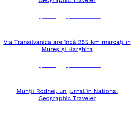
Geographic Traveler
Corina
No Comments
august 3, 2020
ROMÂNIA
Via Transilvanica are încă 285 km marcați în
Mureș și Harghita
Corina
No Comments
iunie 26, 2020
MEDIA
,
ROMÂNIA
Munții Rodnei, un jurnal în National
Geographic Traveler
Corina
No Comments
martie 11, 2020
MUZEIM PRIN BUCUREȘTI
,
ROMÂNIA