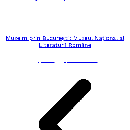
Corina
No Comments
ianuarie 29, 2020
MUZEIM PRIN BUCUREȘTI
,
ROMÂNIA
Muzeim prin București: Muzeul Național al
Literaturii Române
Corina
No Comments