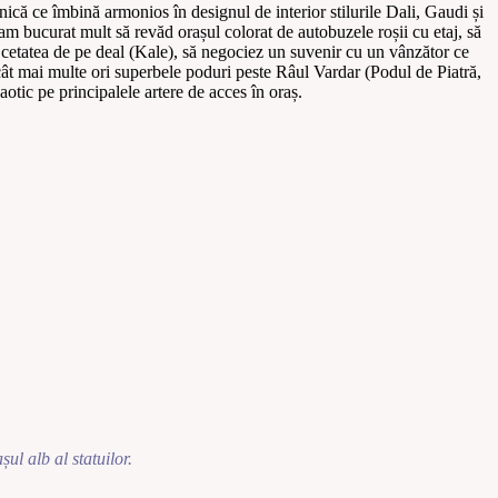
nică ce îmbină armonios în designul de interior stilurile Dali, Gaudi și
M-am bucurat mult să revăd orașul colorat de autobuzele roșii cu etaj, să
 cetatea de pe deal (Kale), să negociez un suvenir cu un vânzător ce
cât mai multe ori superbele poduri peste Râul Vardar (Podul de Piatră,
otic pe principalele artere de acces în oraș.
ul alb al statuilor.