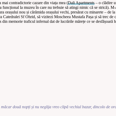
 mai contradictorie cazare din viața mea (
Dali Apartments
– o clădire u
 la funcțional la muzeu în care nu trebuie să atingi nimic că se strică). 
a orașului nou și cărămida orașului vechi, presărat cu minarete – de la
a Catedralei Sf Ohrid, să vizitezi Moscheea Mustafa Pașa și să trec de 
din memorie traficul infernal dat de lucrările mărețe ce se desfășoară ha
e măcar două nopți și nu neglija vreo clipă vechiul bazar, dincolo de oraș