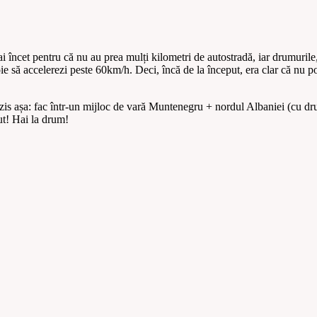
ai încet pentru că nu au prea mulți kilometri de autostradă, iar drumurile
oie să accelerezi peste 60km/h. Deci, încă de la început, era clar că nu p
m zis așa: fac într-un mijloc de vară Muntenegru + nordul Albaniei (cu d
ut! Hai la drum!