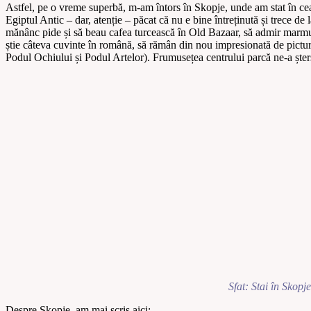
Astfel, pe o vreme superbă, m-am întors în Skopje, unde am stat în cea
Egiptul Antic – dar, atenție – păcat că nu e bine întreținută și trece de
mănânc pide și să beau cafea turcească în Old Bazaar, să admir marmur
știe câteva cuvinte în română, să rămân din nou impresionată de pictur
Podul Ochiului și Podul Artelor). Frumusețea centrului parcă ne-a șters 
Sfat: Stai în Skopj
Despre Skopje, am mai scris aici: