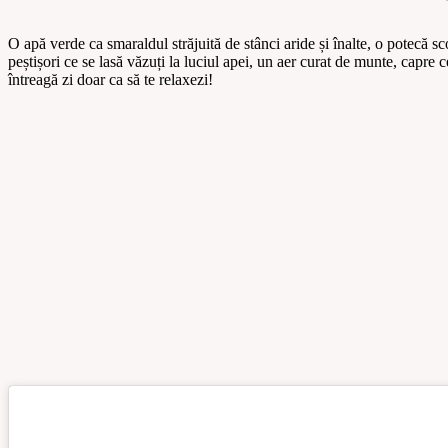
O apă verde ca smaraldul străjuită de stânci aride și înalte, o potecă s
peștișori ce se lasă văzuți la luciul apei, un aer curat de munte, capre 
întreagă zi doar ca să te relaxezi!