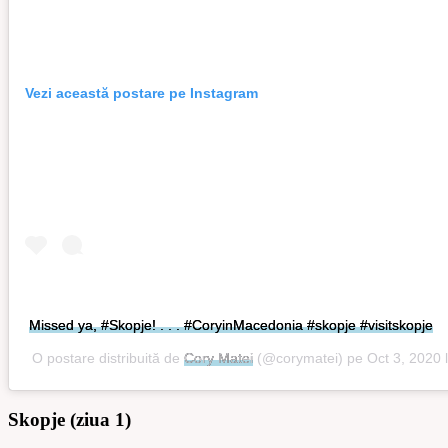
Vezi această postare pe Instagram
Missed ya, #Skopje! . . . #CoryinMacedonia #skopje #visitskopje
O postare distribuită de
Cory Matei
(@corymatei) pe
Oct 3, 2020 
Skopje (ziua 1)