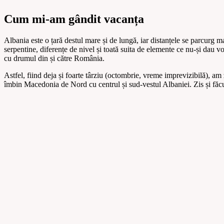
Cum mi-am gândit vacanța
Albania este o țară destul mare și de lungă, iar distanțele se parcurg m
serpentine, diferențe de nivel și toată suita de elemente ce nu-și dau v
cu drumul din și către România.
Astfel, fiind deja și foarte târziu (octombrie, vreme imprevizibilă), a
îmbin Macedonia de Nord cu centrul și sud-vestul Albaniei. Zis și făc