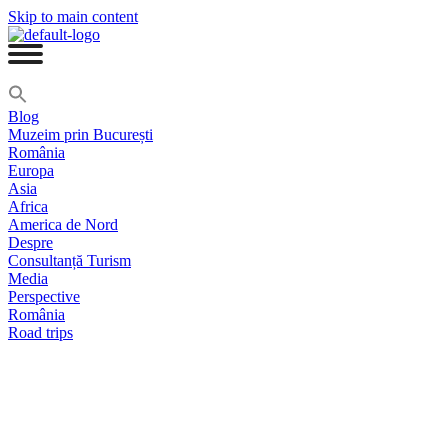
Skip to main content
Blog
Muzeim prin București
România
Europa
Asia
Africa
America de Nord
Despre
Consultanță Turism
Media
Perspective
România
Road trips