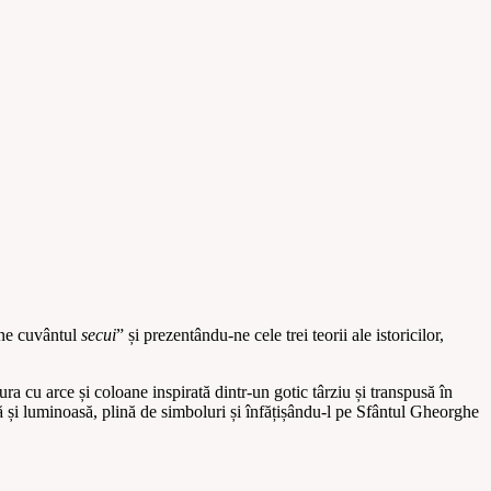
ine cuvântul
secui
” și prezentându-ne cele trei teorii ale istoricilor,
ura cu arce și coloane inspirată dintr-un gotic târziu și transpusă în
ă și luminoasă, plină de simboluri și înfățișându-l pe Sfântul Gheorghe