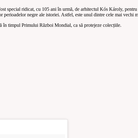
t special ridicat, cu 105 ani în urmă, de arhitectul Kós Károly, pentru a 
turor perioadelor negre ale istoriei. Astfel, este unul dintre cele mai vec
ră în timpul Primului Război Mondial, ca să protejeze colecțiile.