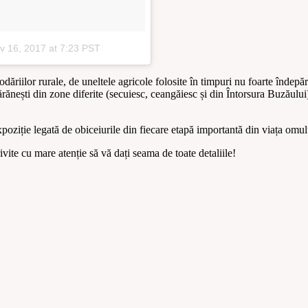
v 16, 2017 at 7:23 PST
ăriilor rurale, de uneltele agricole folosite în timpuri nu foarte îndepă
ănești din zone diferite (secuiesc, ceangăiesc și din Întorsura Buzăului) c
 expoziție legată de obiceiurile din fiecare etapă importantă din viața omu
ivite cu mare atenție să vă dați seama de toate detaliile!