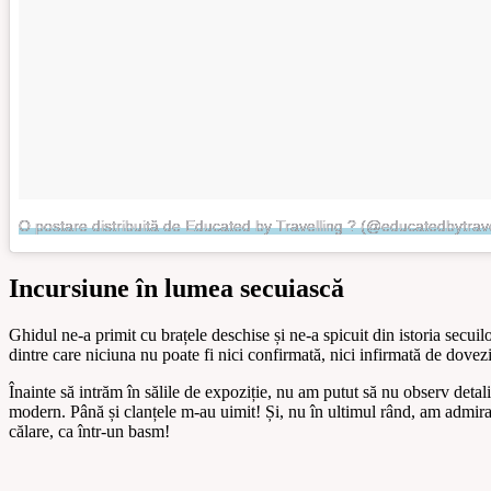
O postare distribuită de Educated by Travelling ? (@educatedbytrave
Incursiune în lumea secuiască
Ghidul ne-a primit cu brațele deschise și ne-a spicuit din istoria secu
dintre care niciuna nu poate fi nici confirmată, nici infirmată de dovezi
Înainte să intrăm în sălile de expoziție, nu am putut să nu observ detalii
modern. Până și clanțele m-au uimit! Și, nu în ultimul rând, am admira
călare, ca într-un basm!