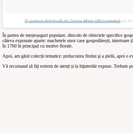
O postare distribuită de Corina Matei (@corymatei)
pe
No
În partea de meșteșuguri populare, dincolo de obiectele specifice gospod
câteva exponate aparte: machetele unor case gospodărești, interioare țăr
în 1760 în principal cu motive florale.
Apoi, am găsit colecții tematice: prelucrarea firului şi a pielii, apoi o
Vă recomand să fiți extrem de atenți și la bijuteriile expuse. Trebuie pr