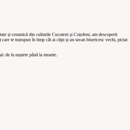
rtate și ceramică din culturile Cucuteni și Coțofeni, am descoperit
are te transpun în timp cât ai clipi și un tavan bisericesc vechi, pictat
lui: de la naștere până la moarte.