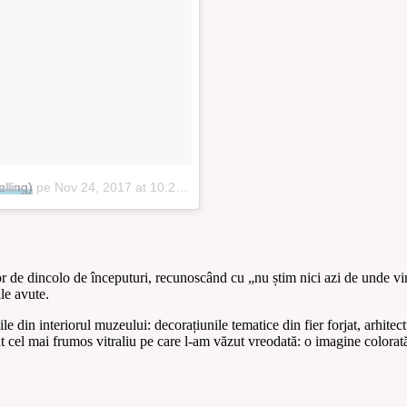
lling)
pe
Nov 24, 2017 at 10:27 PST
ilor de dincolo de începuturi, recunoscând cu „nu știm nici azi de unde v
le avute.
le din interiorul muzeului: decorațiunile tematice din fier forjat, arhitect
t cel mai frumos vitraliu pe care l-am văzut vreodată: o imagine colorat