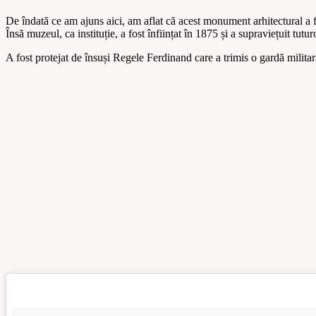
De îndată ce am ajuns aici, am aflat că acest monument arhitectural a fos
Însă muzeul, ca instituție, a fost înființat în 1875 și a supraviețuit tu
A fost protejat de însuși Regele Ferdinand care a trimis o gardă milita