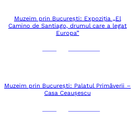
ROMÂNIA
Muzeim prin București: Expoziția „El
Camino de Santiago, drumul care a legat
Europa”
Corina
One Comment
februarie 26, 2020
MUZEIM PRIN BUCUREȘTI
,
ROMÂNIA
Muzeim prin București: Palatul Primăverii –
Casa Ceaușescu
Corina
One Comment
februarie 19, 2020
MUZEIM PRIN BUCUREȘTI
,
ROMÂNIA