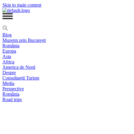
Skip to main content
Blog
Muzeim prin București
România
Europa
Asia
Africa
America de Nord
Despre
Consultanță Turism
Media
Perspective
România
Road trips