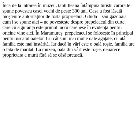
Încă de la intrarea în muzeu, tanti Ileana întâmpină turiștii cărora le
spune povestea casei vechi de peste 300 ani. Casa a fost lăsată
moștenire autorităților de fosta proprietară. Ghida – sau găzdoaia
cum i se spune aici – ne povestește despre prepeleacul din curte,
care cu siguranță este primul lucru care iese în evidență pentru
oricine vine aici. În Maramureș, prepeleacul se folosește în principal
pentru uscatul oalelor. Cu cât sunt mai multe oale agățate, cu atât
familia este mai înstărită. Iar dacă în vârf este o oală roșie, familia are
o fată de măritat. La muzeu, oala din vârf este roșie, deoarece
proprietara a murit fără să se căsătorească.