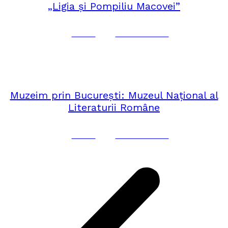
„Ligia și Pompiliu Macovei”
Corina
No Comments
ianuarie 29, 2020
MUZEIM PRIN BUCUREȘTI
,
ROMÂNIA
Muzeim prin București: Muzeul Național al
Literaturii Române
Corina
No Comments