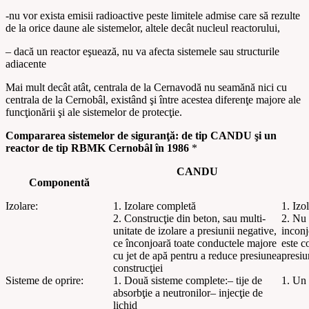
-nu vor exista emisii radioactive peste limitele admise care să rezulte
de la orice daune ale sistemelor, altele decât nucleul reactorului,
– dacă un reactor eşuează, nu va afecta sistemele sau structurile
adiacente
Mai mult decât atât, centrala de la Cernavodă nu seamănă nici cu
centrala de la Cernobâl, existând şi între acestea diferenţe majore ale
funcţionării şi ale sistemelor de protecţie.
Compararea
sistemelor
de siguranţă
:
de tip CANDU
şi
un
reactor de tip
RBMK Cernobâl
în
1986
*
CANDU
Componentă
Izolare:
1. Izolare completă
1. Izo
2. Construcţie din beton, sau
multi-
2. Nu 
unitate de izolare a presiunii negative,
inconj
ce înconjoară toate conductele majore
este c
cu jet de apă pentru a reduce presiunea
presiu
construcţiei
Sisteme de oprire:
1. Două sisteme complete:
– tije de
1. Un
absorbţie a neutronilor
– injecţie de
lichid