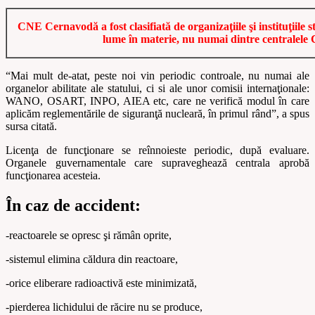
CNE Cernavodă a fost clasifiată de organizaţiile şi instituţiile s
lume în materie, nu numai dintre centrale
“Mai mult de-atat, peste noi vin periodic controale, nu numai ale
organelor abilitate ale statului, ci si ale unor comisii internaţionale:
WANO, OSART, INPO, AIEA etc, care ne verifică modul în care
aplicăm reglementările de siguranţă nucleară, în primul rând”, a spus
sursa citată.
Licenţa de funcţionare se reînnoieste periodic, după evaluare.
Organele guvernamentale care supraveghează centrala aprobă
funcţionarea acesteia.
În caz de accident:
-reactoarele se opresc şi rămân oprite,
-sistemul elimina căldura din reactoare,
-orice eliberare radioactivă este minimizată,
-pierderea lichidului de răcire nu se produce,