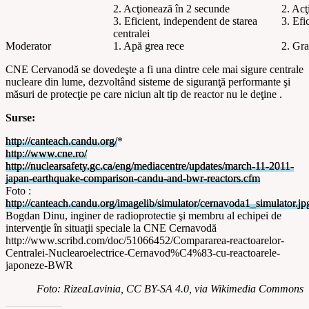
2. Acţionează în 2 secunde
2. Acţ
3. Eficient, independent de s
tarea
3. Efi
centralei
Moderator
1. Apă grea rece
2. Gra
CNE Cervanodă se dovedeşte a fi una dintre cele mai sigure centrale
nucleare din lume, dezvoltând sisteme de siguranţă performante şi
măsuri de protecţie pe care niciun alt tip de reactor nu le deţine .
Surse:
http://canteach.candu.org/
*
http://www.cne.ro/
http://nuclearsafety.gc.ca/eng/mediacentre/updates/march-11-2011-
japan-earthquake-comparison-candu-and-bwr-reactors.cfm
Foto :
http://canteach.candu.org/imagelib/simulator/cernavoda1_simulator.jp
Bogdan Dinu, inginer de radioprotectie şi membru al echipei de
intervenţie în situaţii speciale la CNE Cernavodă
http://www.scribd.com/doc/51066452/Compararea-reactoarelor-
Centralei-Nuclearoelectrice-Cernavod%C4%83-cu-reactoarele-
japoneze-BWR
Foto: RizeaLavinia, CC BY-SA 4.0, via Wikimedia Commons