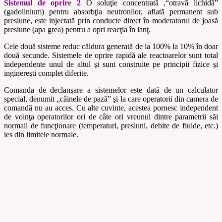
Sistemul de oprire 2
O soluţie concentrată ,“otravă lichidă”
(gadolinium) pentru absorbţia neutronilor, aflată permanent sub
presiune, este injectată prin conducte direct în moderatorul de joasă
presiune (apa grea) pentru a opri reacţia în lanţ.
Cele două sisteme reduc căldura generată de la 100% la 10% în doar
două secunde. Sistemele de oprire rapidă ale reactoarelor sunt total
independente unul de altul şi sunt construite pe principii fizice şi
inginereşti complet diferite.
Comanda de declanşare a sistemelor este dată de un calculator
special, denumit „câinele de pază” şi la care operatorii din camera de
comandă nu au acces. Cu alte cuvinte, acestea pornesc independent
de voinţa operatorilor ori de câte ori vreunul dintre parametrii săi
normali de funcţionare (temperaturi, presiuni, debite de fluide, etc.)
ies din limitele normale.