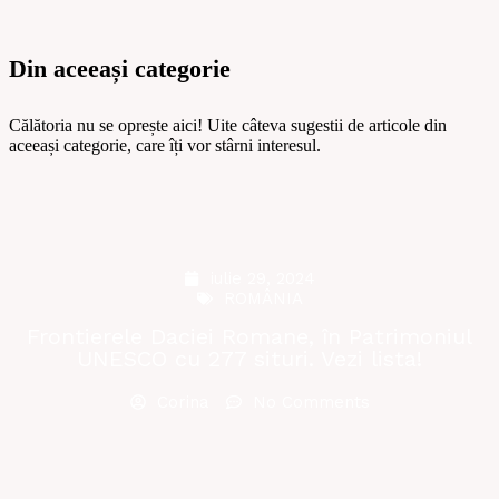
Din aceeași categorie
Călătoria nu se oprește aici! Uite câteva sugestii de articole din
aceeași categorie, care îți vor stârni interesul.
iulie 29, 2024
ROMÂNIA
Frontierele Daciei Romane, în Patrimoniul
UNESCO cu 277 situri. Vezi lista!
Corina
No Comments