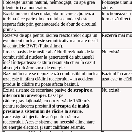
Foloseşte uraniu natural, neîmbogăţit,
cu apă grea
Foloseşte urani
(deuteriu) ca moderator.
răcire.
Există un circuit secundar, aburul
care acţioneaza
funcţionează cu 
turbina face parte din circuitul secundar şi este
formează direct i
separat fizic prin generatoarele de abur de circuitul
primar.
Rezerva de apă pentru răcirea reactoarelor
după un
Rezervă mai mic
eveniment nuclear este semnificativ mai mare decât
la centralele BWR (Fukushima).
Proces pasiv de transfer al căldurii reziduale
de la
Nu există.
combustibilul nuclear la generatorii de abur,astfel
încât îndepărtează căldura reziduală chiar în cazul
absenţei oricăror surse de energie.
Bazinul în care se depozitează combustibilul
nuclear
Bazinul în care 
uzat este în afara clădirii reactorului – in accident
uzat este în clăd
produs în clădire nu poate afecta bazinul.
Există sisteme de securitate pasive
de stropire a
Nu există.
interiorului anvelopei
, bazat pe
cădere gravitaţională, cu o rezervă de 1500 m3
pentru reducerea presiunii şi
treapta de înaltă
presiune a sistemului de răcire la avarie,
care asigură injecţia de apă pentru răcirea
reactorului. Aceste sisteme nu necesită alimentare
cu energie electrică şi sunt calificate seismic.