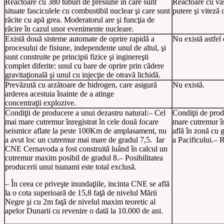
Reactoare cu 380 tuburi de presiune în care
sunt
Reactoare cu va
situate fasciculele cu combustibil nuclear şi care sunt
putere şi viteză 
răcite cu apă grea. Moderatorul are şi funcţia de
răcire în cazul unor evenimente nucleare.
Există două sisteme automate de oprire rapidă a
Nu există astfel
procesului de fisiune, independente unul de altul, şi
sunt construite pe principii fizice şi inginereşti
complet diferite: unul cu bare de oprire prin cădere
gravitaţională şi unul cu injecţie de otravă lichidă.
Prevăzută cu arzătoare de hidrogen, care asigură
Nu există.
arderea acestuia înainte de a atinge
concentraţii explozive.
Condiţii de producere a unui dezastru natural:
– Cel
Condiţii de prod
mai mare cutremur înregistrat în cele două focare
mare cutremur în
seismice aflate la peste 100Km de amplasament, nu
află în zonă cu 
a avut loc un cutremur mai mare de gradul 7,5. Iar
a Pacificului.
– R
CNE Cernavoda a fost construită luând în calcul un
cutremur maxim posibil de gradul 8.
– Posibilitatea
producerii unui tsunami este total exclusă.
– În ceea ce priveşte inundaţiile, incinta CNE se află
la o cota superioară de 15,8 faţă de nivelul Mării
Negre şi cu 2m faţă de nivelul maxim teoretic al
apelor Dunarii cu revenire o dată la 10.000 de ani.