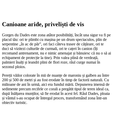
Canioane aride, priveliști de vis
Gorges du Dades este zona atâtor posibilități, încât una sigur va fi pe
placul tău: ori te plimbi cu mașina pe un drum spectaculos, plin de
serpentine „în ac de păr”, ori faci câteva trasee de cățărare, ori te
duci să vizitezi culturile de curmali, ori te cațeri în canion (îți
recomand antrenament, nu e nimic amenajat și bănuiesc că nu o să ai
echipament de protecție la tine). Prin valea plină de verdeață,
palmieri înalți și leandri plini de flori roze, râul curge numai în
sezonul ploios.
Pereții văilor colorate în mii de nuanțe de maroniu și galben au între
200 și 500 de metri și au fost erodate în timp de factorii naturali. Cu
milioane de ani în urmă, aici era fundul mării. Depunerea imensă de
sedimente precum recifele ce corali a pregătit tipul de teren ideal ca,
după înălțarea munților, să fie erodat în acest fel. Râul Dades, ploaia
și vântul s-au ocupat de întregul proces, transformând zona într-un
obiectiv turistic.