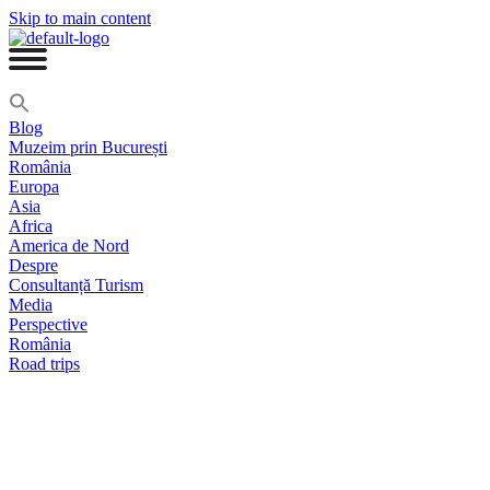
Skip to main content
Blog
Muzeim prin București
România
Europa
Asia
Africa
America de Nord
Despre
Consultanță Turism
Media
Perspective
România
Road trips