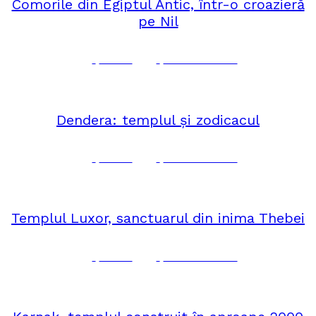
Comorile din Egiptul Antic, într-o croazieră
pe Nil
Corina
No Comments
octombrie 23, 2024
AFRICA
Dendera: templul și zodicacul
Corina
No Comments
octombrie 21, 2024
AFRICA
Templul Luxor, sanctuarul din inima Thebei
Corina
No Comments
octombrie 18, 2024
AFRICA