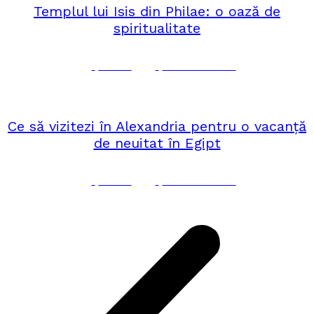
Templul lui Isis din Philae: o oază de
spiritualitate
Corina
No Comments
septembrie 21, 2024
AFRICA
Ce să vizitezi în Alexandria pentru o vacanță
de neuitat în Egipt
Corina
No Comments