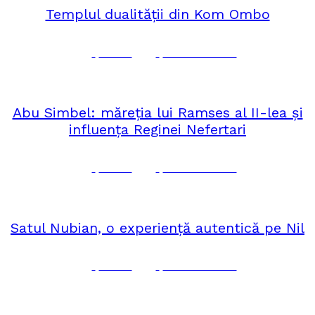
Templul dualității din Kom Ombo
Corina
No Comments
septembrie 30, 2024
AFRICA
Abu Simbel: măreția lui Ramses al II-lea și
influența Reginei Nefertari
Corina
No Comments
septembrie 27, 2024
AFRICA
Satul Nubian, o experiență autentică pe Nil
Corina
No Comments
septembrie 25, 2024
AFRICA