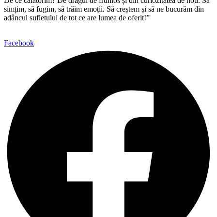
De ce călătorim? De dragul de frumos și din curiozitatea de nou. Să
simțim, să fugim, să trăim emoții. Să creștem și să ne bucurăm din
adâncul sufletului de tot ce are lumea de oferit!”
Facebook