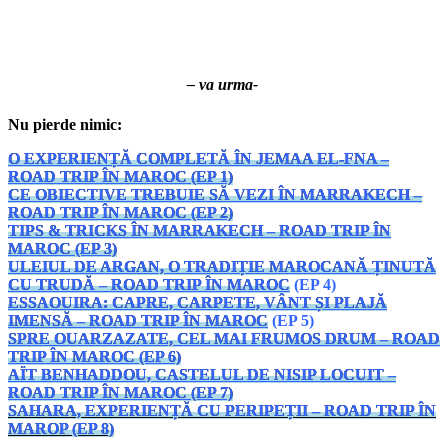
– va urma-
Nu pierde nimic:
O EXPERIENȚĂ COMPLETĂ ÎN JEMAA EL-FNA –
ROAD TRIP ÎN MAROC (EP 1)
CE OBIECTIVE TREBUIE SĂ VEZI ÎN MARRAKECH –
ROAD TRIP ÎN MAROC (EP 2)
TIPS & TRICKS ÎN MARRAKECH – ROAD TRIP ÎN
MAROC (EP 3)
ULEIUL DE ARGAN, O TRADIȚIE MAROCANĂ ȚINUTĂ
CU TRUDĂ
– ROAD TRIP ÎN MARO
C
(EP 4)
ESSAOUIRA: CAPRE, CARPETE, VÂNT ȘI PLAJĂ
IMENSĂ
– ROAD TRIP ÎN MAROC
(EP 5)
SPRE OUARZAZATE, CEL MAI FRUMOS DRUM – ROAD
TRIP ÎN MAROC (EP 6)
AÏT BENHADDOU, CASTELUL DE NISIP LOCUIT –
ROAD TRIP ÎN MAROC (EP 7)
SAHARA, EXPERIENȚĂ CU PERIPEȚII – ROAD TRIP ÎN
MAROP (EP 8)