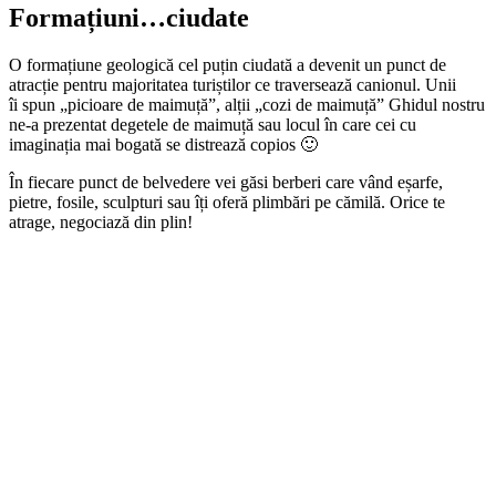
Formațiuni…ciudate
O formațiune geologică cel puțin ciudată a devenit un punct de
atracție pentru majoritatea turiștilor ce traversează canionul. Unii
îi spun „picioare de maimuță”, alții „cozi de maimuță” Ghidul nostru
ne-a prezentat degetele de maimuță sau locul în care cei cu
imaginația mai bogată se distrează copios 🙂
În fiecare punct de belvedere vei găsi berberi care vând eșarfe,
pietre, fosile, sculpturi sau îți oferă plimbări pe cămilă. Orice te
atrage, negociază din plin!