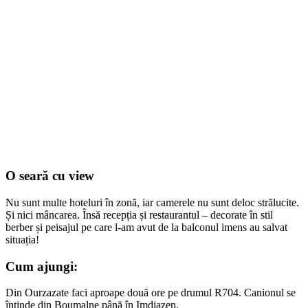
O seară cu view
Nu sunt multe hoteluri în zonă, iar camerele nu sunt deloc strălucite.
Și nici mâncarea. Însă recepția și restaurantul – decorate în stil
berber și peisajul pe care l-am avut de la balconul imens au salvat
situația!
Cum ajungi:
Din Ourzazate faci aproape două ore pe drumul R704. Canionul se
întinde din Boumalne până în Imdiazen.