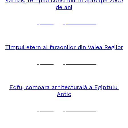
Karnak, templul construit în aproape 2000
de ani
Corina
No Comments
octombrie 11, 2024
AFRICA
Timpul etern al faraonilor din Valea Regilor
Corina
No Comments
octombrie 9, 2024
AFRICA
Edfu, comoara arhitecturală a Egiptului
Antic
Corina
No Comments
octombrie 2, 2024
AFRICA