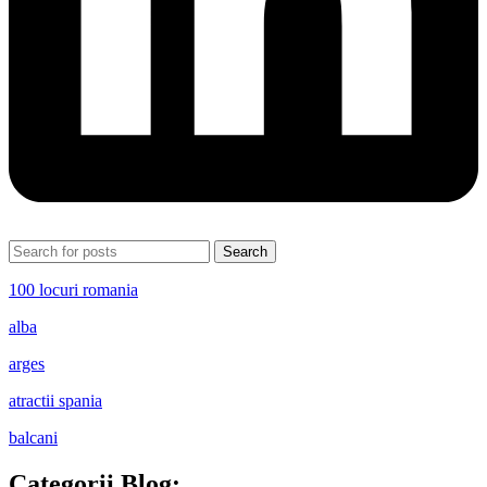
Search
100 locuri romania
alba
arges
atractii spania
balcani
Categorii Blog: