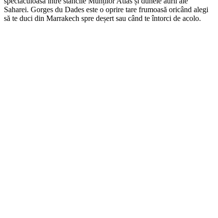
spectaculoasă între stâncile Munților Atlas și dunele aurii ale
Saharei. Gorges du Dades este o oprire tare frumoasă oricând alegi
să te duci din Marrakech spre deșert sau când te întorci de acolo.