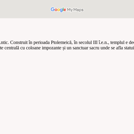
tic. Construit în perioada Ptolemeică, în secolul III î.e.n., templul e ded
 centrală cu coloane impozante și un sanctuar sacru unde se afla statuia