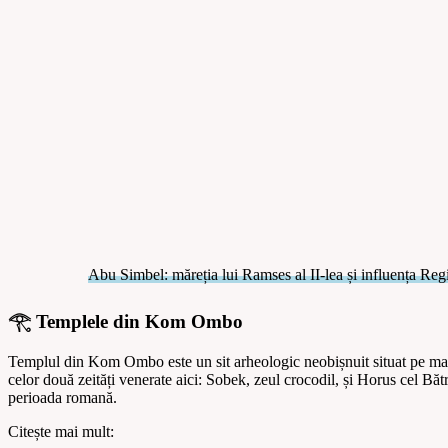
Abu Simbel: măreția lui Ramses al II-lea și influența Reg
𓂀 Templele din Kom Ombo
Templul din Kom Ombo este un sit arheologic neobișnuit situat pe malul
celor două zeități venerate aici: Sobek, zeul crocodil, și Horus cel Băt
perioada romană.
Citește mai mult: