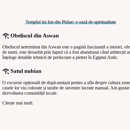
Templul lui Isis din Philae: o oază de spiritualitate
𓂀
Obeliscul din Aswan
Obeliscul neterminat din Aswan este o pagină fascinantă a istoriei, of
de metri, este deosebit prin faptul că a fost abandonat când arhitecții a
înțelege detaliile tehnicii de prelucrare a pietrei în Egiptul Antic.
𓂀 Satul nubian
O excursie opțională de după-amiază pentru a afla despre cultura zonei? 
casele lor viu colorate și tarabe de suvenire lucrate manual. Am gustat s
dezvoltarea comunității locale.
Citește mai mult: