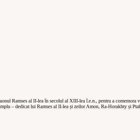
nul Ramses al II-lea în secolul al XIII-lea î.e.n., pentru a comemora vic
u – dedicat lui Ramses al II-lea și zeilor Amon, Ra-Horakhty și Ptah, ș