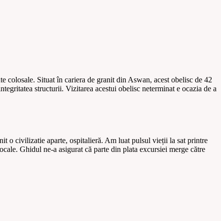
e colosale. Situat în cariera de granit din Aswan, acest obelisc de 42
ntegritatea structurii. Vizitarea acestui obelisc neterminat e ocazia de a
 civilizatie aparte, ospitalieră. Am luat pulsul vieții la sat printre
 locale. Ghidul ne-a asigurat că parte din plata excursiei merge către