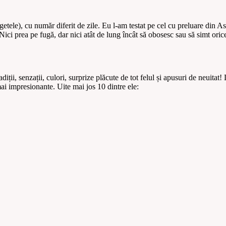
bugetele), cu număr diferit de zile. Eu l-am testat pe cel cu preluare din
ici prea pe fugă, dar nici atât de lung încât să obosesc sau să simt orice
diții, senzații, culori, surprize plăcute de tot felul și apusuri de neuitat!
 impresionante. Uite mai jos 10 dintre ele: