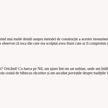
erind mai multe detalii asupra metodei de construcție a acestor monument
u observat că roca din care era sculptat avea fisuri care ar fi compromis i
Oricând! Cu barca pe Nil, am ajuns într-un sat nubian, unde am întâlnit o
in ceaiul de hibiscus răcoritor și am ascultat poveștile despre tradițiile