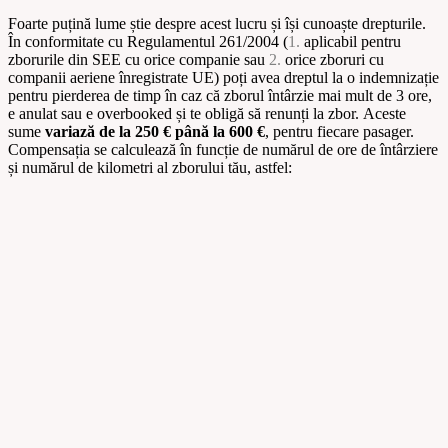
Foarte puțină lume știe despre acest lucru și își cunoaște drepturile.
În conformitate cu Regulamentul 261/2004 (
1.
aplicabil pentru
zborurile din SEE cu orice companie sau
2.
orice zboruri cu
companii aeriene înregistrate UE) poți avea dreptul la o indemnizație
pentru pierderea de timp în caz că zborul întârzie mai mult de 3 ore,
e anulat sau e overbooked și te obligă să renunți la zbor. Aceste
sume
variază de la 250 € până la 600 €
, pentru fiecare pasager.
Compensația se calculează în funcție de numărul de ore de întârziere
și numărul de kilometri al zborului tău, astfel: