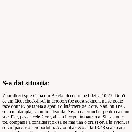
S-a dat situația:
Zbor direct spre Cuba din Belgia, decolare pe bilet la 10:25. După
ce am făcut check-in-ul în aeroport (pe acest segment nu se poate
face online), pe tabelă a apărut o întârziere de 2 ore. Nah, nu-i bai,
se mai întâmplă, să nu fiu absurdă. Ne-au dat voucher pentru câte un
suc. Dar, peste acele 2 ore, abia a început îmbarcarea. Și asta nu e
tot, compania a considerat ok să ne mai țină o oră și ceva în avion, la
sol, în parcarea aeroportului. Avionul a decolat la 13:48 și abia am