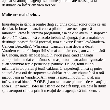
apucat să anunțăm agenția să anunțe șoferul care ne aștepta la
destinație că întârziem vreo trei ore.
Multe ore mai târziu…
Înjurăturile în gând și printre dinți au prins contur sonor după ce am
decolat. În boxe am auzit vocea pilotului care ne-a spus că
minunatul crew își termină programul, așa că o să avem un stopover
de o oră în Cancun, că ei acolo trebuie să ajungă, și asta înainte de
destinația noastră finală (normal, ruta e invers: Bruxelles-Varadero-
Cancun-Bruxelles). Whaaaat?! Cancun e mai departe decât
Varadero cu o oră! Imposibil să mai anunțăm ceva, am zburat până
în Cancun, unde am fost ținuți în avion până când angajații
aeroportului au dat cu mătura și cu aspiratorul, au adunat gunoaiele
și au schimbat fețele pernelor și păturile. Da, da, totul cu noi
înăuntru în tot praful și toată căldura. O experiență unică aș putea
spune! Acea oră de stopover s-a dublat. Apoi am zburat încă o oră
înapoi până în Varadero. Am ajuns la miezul nopții. În total, am
întârziat mai bine de
7 ORE
și am ratat toate planurile de vacanță pe
acea zi. Iar săracul șofer ne aștepta de tot atât timp, era deja în drum
spre aeroport când a primit mesajul de la agenție că întârziem…