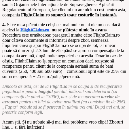
sau la Organismele Internaționale de Supraveghere a Aplicării
Regulamentului European, iar clientul nu are niciun cost pentru asta,
compania
FlightClaim.ro
suportă toate costurile în instanță.
4.
Și ce mi-a plăcut mie cel și cel mai mult: nu ai niciun cost dacă
apelezi la
FlightClaim.ro
,
nu se plătește nimic î
n avans
.
Procedura este următoarea: pasagerul trimite către FlightClaim.ro
doar câteva documente și informații despre zbor, semnează
împuternicirea și apoi FlightClaim.ro se ocupa de tot, iar uneori
poate să dureze și 2-3 luni de zile până se aproba compensația de la
compania aeriană, după multe negocieri cu aceștia. Doar în caz de
câștig, FlightClaim.ro își oprește un comision dacă reușește să
recupereze pentru client de la compania aeriană suma de bani
cuvenită (250, 400 sau 600 euro) – comisionul oprit este de 25% din
suma recuperată + 25 euro/polița/persoană.
Dincolo de asta, cei de la FlightClaim se ocupă și de recuperarea
prejudiciilor pentru
bagajul
pierdut, întârziat sau deteriorat (cu
compensații de până la 1300€), dar și de recuperarea
taxelor de
aeroport
pentru un bilet de avion neutilizat (cu comision fix de 25€).
„Fapta” trebuie să se fi petrecut în ultimii trei ani! După trei ani, se
prescrie conform legii.
Acum știi. Și nu trebuie să-ți mai faci probleme vreo clipă! Zboruri
line… și fără întârzieri!