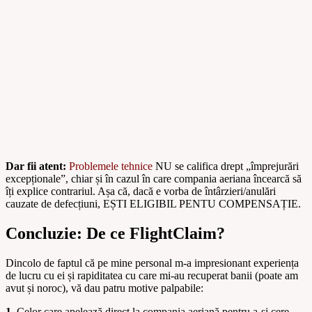
Dar fii atent:
Problemele tehnice
NU se califica drept „împrejurări
excepționale”, chiar și în cazul în care compania aeriana încearcă să
îți explice contrariul. Așa că, dacă e vorba de întârzieri/anulări
cauzate de defecțiuni, EȘTI ELIGIBIL PENTU COMPENSAȚIE.
Concluzie: De ce FlightClaim?
Dincolo de faptul că pe mine personal m-a impresionant experiența
de lucru cu ei și rapiditatea cu care mi-au recuperat banii (poate am
avut și noroc), vă dau patru motive palpabile:
1.
Celor care apelează direct la compania aeriană pentru a-și cere