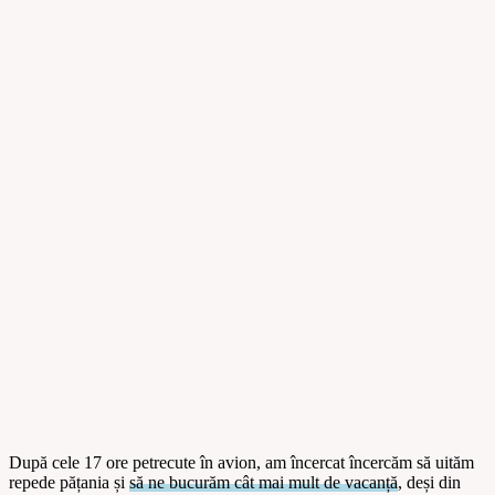
După cele 17 ore petrecute în avion, am încercat încercăm să uităm
repede pățania și
să ne bucurăm cât mai mult de vacanță
, deși din