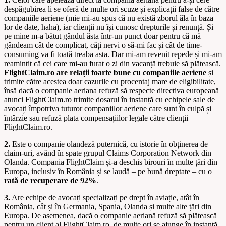
despăgubirea li se oferă de multe ori scuze și explicații false de către
companiile aeriene (mie mi-au spus că nu există zborul ăla în baza
lor de date, haha), iar clienții nu își cunosc drepturile și renunță. Și
pe mine m-a bătut gândul ăsta într-un punct doar pentru că mă
gândeam cât de complicat, câți nervi o să-mi fac și cât de time-
consuming va fi toată treaba asta. Dar mi-am revenit repede și mi-am
reamintit că cei care mi-au furat o zi din vacanță trebuie să plătească.
FlightClaim.ro are relații foarte bune cu companiile aeriene
și
trimite către acestea doar cazurile cu
procentaj mare de eligibilitate,
însă dacă o companie aeriana refuză să respecte directiva europeană
atunci FlightClaim.ro trimite dosarul în instanță cu echipele sale de
avocați împotriva tuturor companiilor aeriene care sunt în culpă și
întârzie sau refuză plata compensațiilor legale către clienții
FlightClaim.ro.
2.
Este o companie olandeză puternică, cu istorie în obținerea de
claim-uri, având în spate grupul Claims Corporation Network din
Olanda. Compania FlightClaim și-a deschis birouri în multe țări din
Europa, inclusiv în România și se laudă – pe bună dreptate – cu o
rată de recuperare de 92%
.
3.
Are echipe de avocați specializați pe drept în aviație, atât în
România, cât și în Germania, Spania, Olanda și multe alte țări din
Europa. De asemenea, dacă o companie aeriană refuză să plătească
pentru un client al FlightClaim.ro, de multe ori se ajunge în instanță