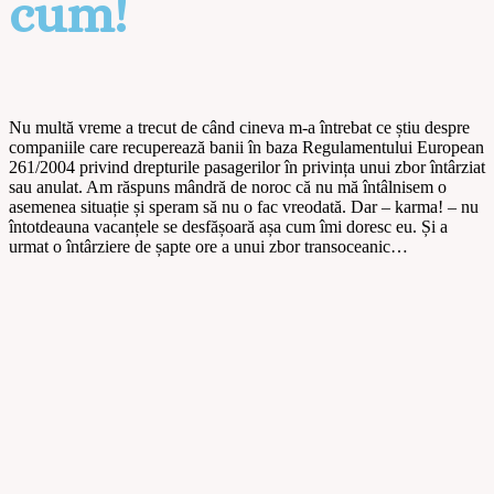
cum!
Nu multă vreme a trecut de când cineva m-a întrebat ce știu despre
companiile care recuperează banii în baza Regulamentului European
261/2004 privind drepturile pasagerilor în privința unui zbor întârziat
sau anulat. Am răspuns mândră de noroc că nu mă întâlnisem o
asemenea situație și speram să nu o fac vreodată. Dar – karma! – nu
întotdeauna vacanțele se desfășoară așa cum îmi doresc eu. Și a
urmat o întârziere de șapte ore a unui zbor transoceanic…