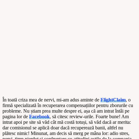
În toată criza mea de nervi, mi-am adus aminte de
FlightClaim
, o
firmă specializată în recuperarea compensațiilor pentru zborurile cu
probleme. Nu știam prea multe despre ei, așa că am intrat întâi pe
pagina lor de
Facebook
, să citesc review-urile. Foarte bune! Am
intrat apoi pe site să văd cât mă costă totuși, să văd dacă ar merita:
dar comisionul se aplică doar dacă recuperează banii, altfel nu
plătesc nimic! Minunat, am decis să merg pe mâna lor: adio stres,
nervi, timp pierdut și confruntare cu atitudini ostile de la compania