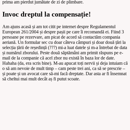
prima am pierdut jumătate de zi de plimbare.
Invoc dreptul la compensație!
Am ajuns acasă și am tot citit pe internet despre Regulamentul
European 261/2004 și despre pașii pe care îi recomandă ei. Fiind 3
persoane pe rezervare, am picat de acord să contactăm compania
aeriană. Un formular sec cu doar câteva câmpuri și doar două țări la
selecția țării de reședință (???) mi-a luat datele și m-a întrebat de data
și numărul zborului. Peste două săptămâni am primit răspuns pe e-
mail de la companie că acel zbor nu există în baza lor de date.
Hahaha (da, era scris bine). M-au apucat toți nervii și deja intuiam că
o să am nevoie de mult timp – cam peste trei ani, ca să se prescrie –
și poate și un avocat care să-mi facă dreptate. Dar asta ar fi însemnat
să cheltui mai mult decât aș fi putut scoate.