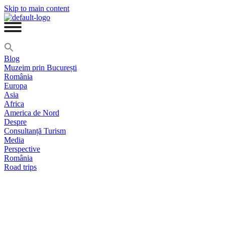
Skip to main content
Blog
Muzeim prin București
România
Europa
Asia
Africa
America de Nord
Despre
Consultanță Turism
Media
Perspective
România
Road trips