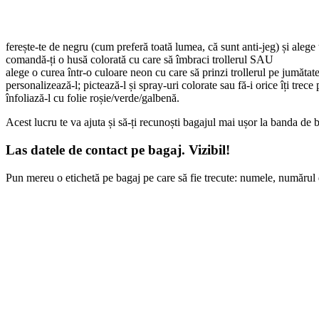
ferește-te de negru (cum preferă toată lumea, că sunt anti-jeg) și alege
comandă-ți o husă colorată cu care să îmbraci trollerul SAU
alege o curea într-o culoare neon cu care să prinzi trollerul pe jumăt
personalizează-l; pictează-l și spray-uri colorate sau fă-i orice îți trece 
înfoliază-l cu folie roșie/verde/galbenă.
Acest lucru te va ajuta și să-ți recunoști bagajul mai ușor la banda de ba
Las datele de contact pe bagaj. Vizibil!
Pun mereu o etichetă pe bagaj pe care să fie trecute: numele, numărul d