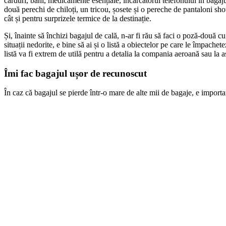
carduri, bani, medicamente esențiale, încărcătorul telefonului în bagaj
două perechi de chiloți, un tricou, șosete și o pereche de pantaloni sh
cât și pentru surprizele termice de la destinație.
Și, înainte să închizi bagajul de cală, n-ar fi rău să faci o poză-două c
situații nedorite, e bine să ai și o listă a obiectelor pe care le împachet
listă va fi extrem de utilă pentru a detalia la compania aeroană sau la 
Îmi fac bagajul ușor de recunoscut
În caz că bagajul se pierde într-o mare de alte mii de bagaje, e import