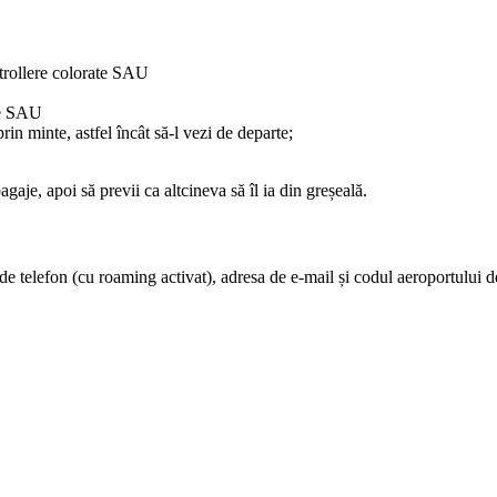
 trollere colorate SAU
ate SAU
prin minte, astfel încât să-l vezi de departe;
gaje, apoi să previi ca altcineva să îl ia din greșeală.
e telefon (cu roaming activat), adresa de e-mail și codul aeroportului d