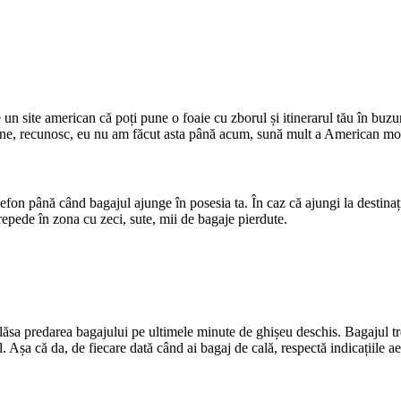
n site american că poți pune o foaie cu zborul și itinerarul tău în buzun
. Bine, recunosc, eu nu am făcut asta până acum, sună mult a American mov
efon până când bagajul ajunge în posesia ta. În caz că ajungi la destinație
 repede în zona cu zeci, sute, mii de bagaje pierdute.
lăsa predarea bagajului pe ultimele minute de ghișeu deschis. Bagajul tre
al. Așa că da, de fiecare dată când ai bagaj de cală, respectă indicațiile 