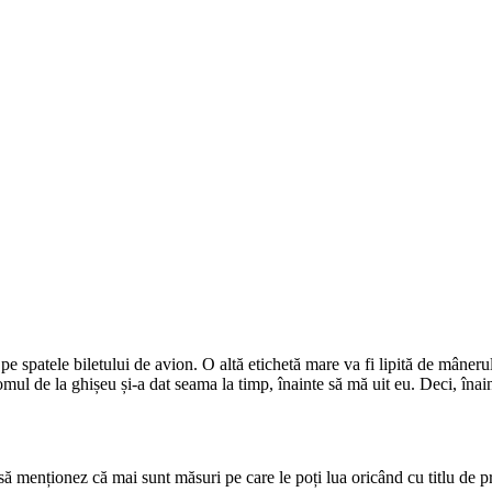
e spatele biletului de avion. O altă etichetă mare va fi lipită de mânerul t
omul de la ghișeu și-a dat seama la timp, înainte să mă uit eu. Deci, înain
ă menționez că mai sunt măsuri pe care le poți lua oricând cu titlu de p