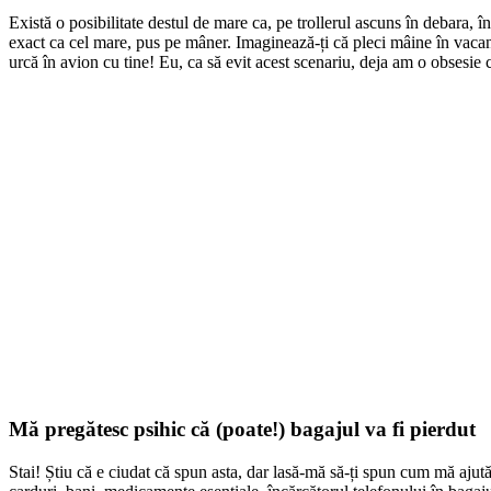
Există o posibilitate destul de mare ca, pe trollerul ascuns în debara, în
exact ca cel mare, pus pe mâner. Imaginează-ți că pleci mâine în vacan
urcă în avion cu tine! Eu, ca să evit acest scenariu, deja am o obsesie c
Mă pregătesc psihic că (poate!) bagajul va fi pierdut
Stai! Știu că e ciudat că spun asta, dar lasă-mă să-ți spun cum mă ajut