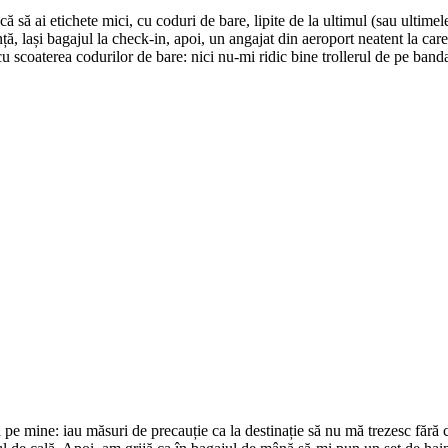
că să ai etichete mici, cu coduri de bare, lipite de la ultimul (sau ultime
ță, lași bagajul la check-in, apoi, un angajat din aeroport neatent la ca
u scoaterea codurilor de bare: nici nu-mi ridic bine trollerul de pe banda 
ă pe mine: iau măsuri de precauție ca la destinație să nu mă trezesc fără