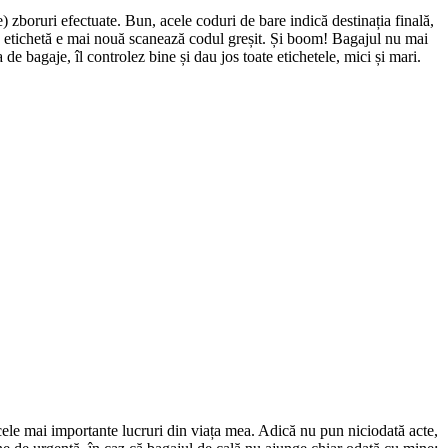
le) zboruri efectuate. Bun, acele coduri de bare indică destinația finală,
re etichetă e mai nouă scanează codul greșit. Și boom! Bagajul nu mai
de bagaje, îl controlez bine și dau jos toate etichetele, mici și mari.
 cele mai importante lucruri din viața mea. Adică nu pun niciodată acte,