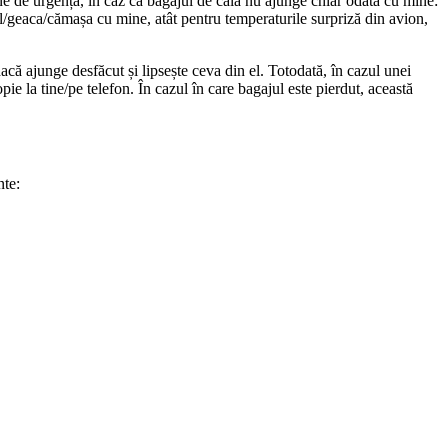
ne de urgență, în caz că bagajul de cală nu ajunge chiar odată cu mine:
ul/geaca/cămașa cu mine, atât pentru temperaturile surpriză din avion,
dacă ajunge desfăcut și lipsește ceva din el. Totodată, în cazul unei
copie la tine/pe telefon. În cazul în care bagajul este pierdut, această
nte: