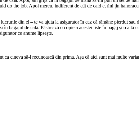
ul de cală. Apoi, am grijă ca în bagajul de mână să-mi pun un set de hai
ould do the job. Apoi mereu, indiferent de cât de cald e, îmi țin hanorac
u lucrurile din el – te va ajuta la asigurator în caz că rămâne pierdut sau 
ezi în bagajul de cală. Păstrează o copie a acestei liste în bagaj și o altă 
asigurator ce anume lipsește.
ant ca cineva să-l recunoască din prima. Așa că aici sunt mai multe varia