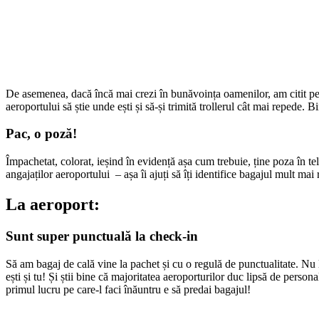
De asemenea, dacă încă mai crezi în bunăvoința oamenilor, am citit pe u
aeroportului să știe unde ești și să-și trimită trollerul cât mai repede
Pac, o poză!
Împachetat, colorat, ieșind în evidență așa cum trebuie, ține poza în tel
angajaților aeroportului – așa îi ajuți să îți identifice bagajul mult mai
La aeroport:
Sunt super punctuală la check-in
Să am bagaj de cală vine la pachet și cu o regulă de punctualitate. Nu 
ești și tu! Și știi bine că majoritatea aeroporturilor duc lipsă de person
primul lucru pe care-l faci înăuntru e să predai bagajul!