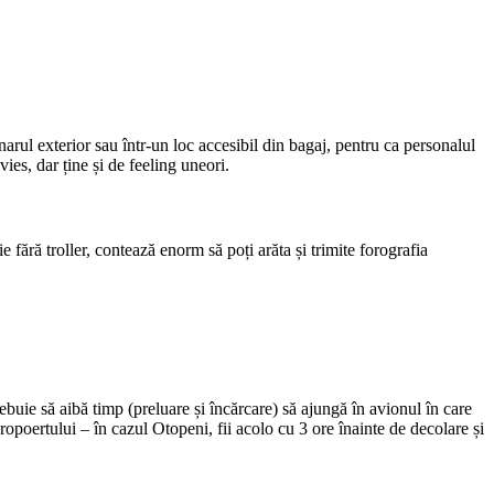
arul exterior sau într-un loc accesibil din bagaj, pentru ca personalul
ies, dar ține și de feeling uneori.
 fără troller, contează enorm să poți arăta și trimite forografia
buie să aibă timp (preluare și încărcare) să ajungă în avionul în care
aeropoertului – în cazul Otopeni, fii acolo cu 3 ore înainte de decolare și