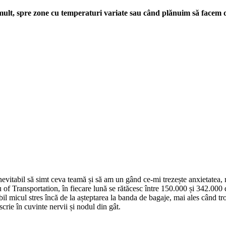
lt, spre zone cu temperaturi variate sau când plănuim să facem de 
evitabil să simt ceva teamă și să am un gând ce-mi trezește anxietatea, 
reau of Transportation, în fiecare lună se rătăcesc între 150.000 și 342.0
il micul stres încă de la așteptarea la banda de bagaje, mai ales când tr
crie în cuvinte nervii și nodul din gât.