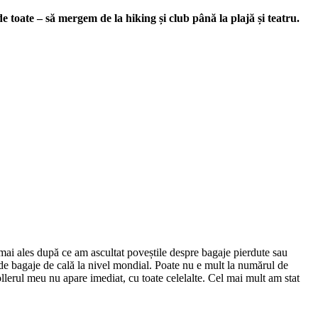
toate – să mergem de la hiking și club până la plajă și teatru.
mai ales după ce am ascultat poveștile despre bagaje pierdute sau
00 de bagaje de cală la nivel mondial. Poate nu e mult la numărul de
ollerul meu nu apare imediat, cu toate celelalte. Cel mai mult am stat