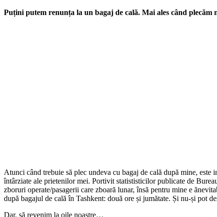
Puțini putem renunța la un bagaj de cală. Mai ales când plecăm mu
Atunci când trebuie să plec undeva cu bagaj de cală după mine, este in
întârziate ale prietenilor mei. Portivit statististicilor publicate de Bu
zboruri operate/pasagerii care zboară lunar, însă pentru mine e ănevitab
după bagajul de cală în Tashkent: două ore și jumătate. Și nu-și pot des
Dar, să revenim la oile noastre…