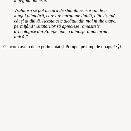
întregului itinerar.
Vizitatorii se pot bucura de stimulii senzoriali de-a
lungul plimbării, care are narațiune dublă, atât vizuală
cât și auditivă. Acesta este alcătuit din mai multe etape,
permițând vizitatorilor să aprecieze rămășițele
arheologice din Pompei într-o atmosferă nocturnă
unică.
”
Ei, acum avem de experimentat și Pompei pe timp de noapte! 🙂