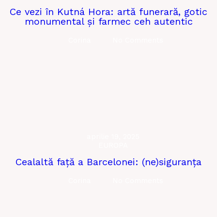
Ce vezi în Kutná Hora: artă funerară, gotic
monumental și farmec ceh autentic
Corina
No Comments
aprilie 19, 2025
EUROPA
Cealaltă față a Barcelonei: (ne)siguranța
Corina
No Comments