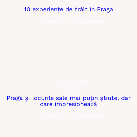
10 experiențe de trăit în Praga
Corina
No Comments
iulie 23, 2025
EUROPA
Praga și locurile sale mai puțin știute, dar
care impresionează
Corina
No Comments