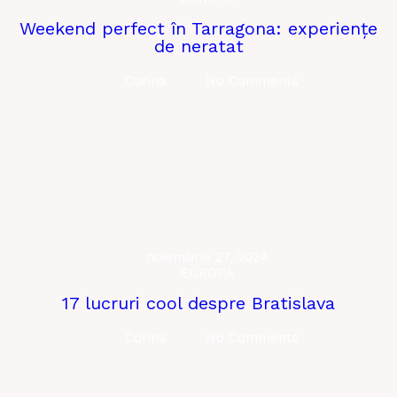
Weekend perfect în Tarragona: experiențe
de neratat
Corina
No Comments
noiembrie 27, 2024
EUROPA
17 lucruri cool despre Bratislava
Corina
No Comments