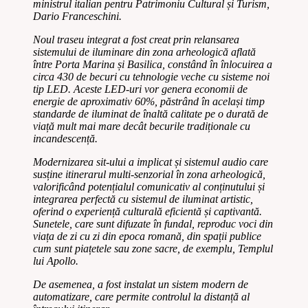
ministrul italian pentru Patrimoniu Cultural și Turism,
Dario Franceschini.
Noul traseu integrat a fost creat prin relansarea
sistemului de iluminare din zona arheologică aflată
între Porta Marina și Basilica, constând în înlocuirea a
circa 430 de becuri cu tehnologie veche cu sisteme noi
tip LED. Aceste LED-uri vor genera economii de
energie de aproximativ 60%, păstrând în același timp
standarde de iluminat de înaltă calitate pe o durată de
viață mult mai mare decât becurile tradiționale cu
incandescență.
Modernizarea sit-ului a implicat și sistemul audio care
susține itinerarul multi-senzorial în zona arheologică,
valorificând potențialul comunicativ al conținutului și
integrarea perfectă cu sistemul de iluminat artistic,
oferind o experiență culturală eficientă și captivantă.
Sunetele, care sunt difuzate în fundal, reproduc voci din
viața de zi cu zi din epoca romană, din spații publice
cum sunt piațetele sau zone sacre, de exemplu, Templul
lui Apollo.
De asemenea, a fost instalat un sistem modern de
automatizare, care permite controlul la distanță al