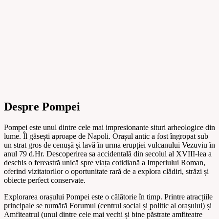
Despre Pompei
Pompei este unul dintre cele mai impresionante situri arheologice din
lume. Îl găsești aproape de Napoli. Orașul antic a fost îngropat sub
un strat gros de cenușă și lavă în urma erupției vulcanului Vezuviu în
anul 79 d.Hr. Descoperirea sa accidentală din secolul al XVIII-lea a
deschis o fereastră unică spre viața cotidiană a Imperiului Roman,
oferind vizitatorilor o oportunitate rară de a explora clădiri, străzi și
obiecte perfect conservate.
Explorarea orașului Pompei este o călătorie în timp. Printre atracțiile
principale se numără Forumul (centrul social și politic al orașului) și
Amfiteatrul (unul dintre cele mai vechi și bine păstrate amfiteatre