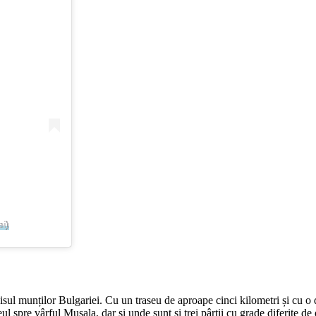
i)
ul munților Bulgariei. Cu un traseu de aproape cinci kilometri și cu o d
 spre vârful Musala, dar și unde sunt și trei pârtii cu grade diferite de d