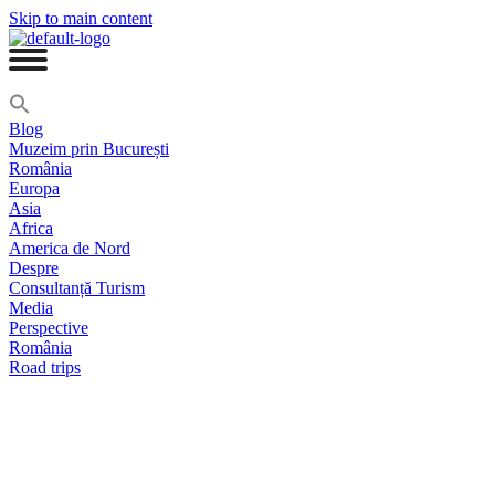
Skip to main content
Blog
Muzeim prin București
România
Europa
Asia
Africa
America de Nord
Despre
Consultanță Turism
Media
Perspective
România
Road trips