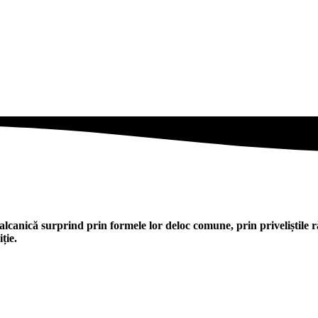
alcanică surprind prin formele lor deloc comune, prin priveliștile r
ție.