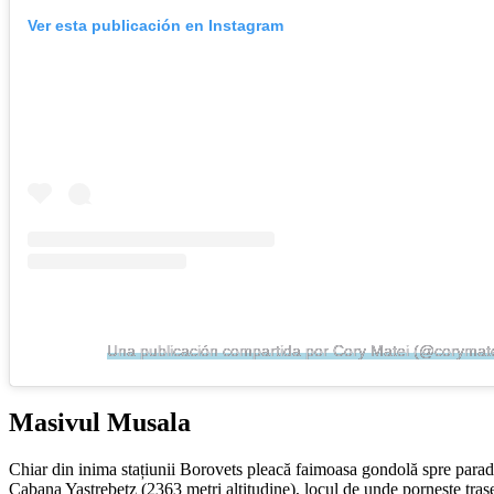
Ver esta publicación en Instagram
Una publicación compartida por Cory Matei (@corymate
Masivul Musala
Chiar din inima stațiunii Borovets pleacă faimoasa gondolă spre paradis
Cabana Yastrebetz (2363 metri altitudine), locul de unde pornește traseul