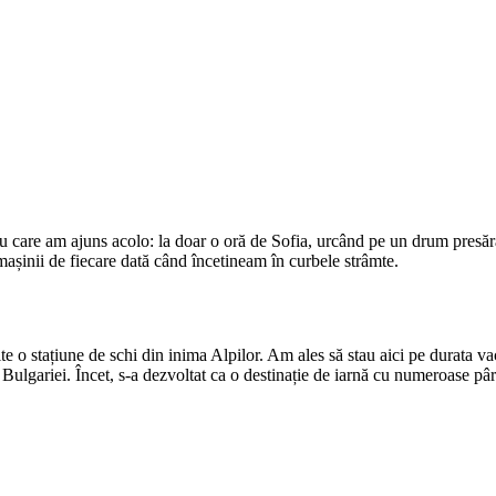
cu care am ajuns acolo: la doar o oră de Sofia, urcând pe un drum presăra
mașinii de fiecare dată când încetineam în curbele strâmte.
e o stațiune de schi din inima Alpilor. Am ales să stau aici pe durata v
Bulgariei. Încet, s-a dezvoltat ca o destinație de iarnă cu numeroase pârti