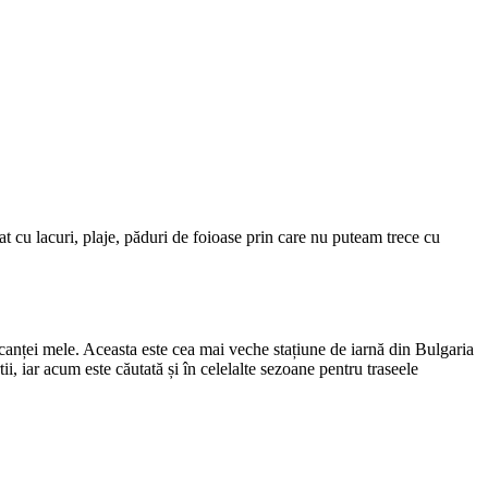
t cu lacuri, plaje, păduri de foioase prin care nu puteam trece cu
acanței mele. Aceasta este cea mai veche stațiune de iarnă din Bulgaria
i, iar acum este căutată și în celelalte sezoane pentru traseele