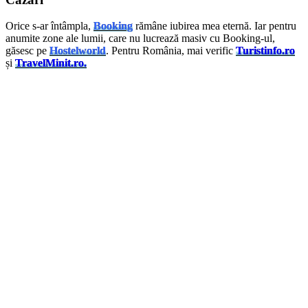
Orice s-ar întâmpla,
Booking
rămâne iubirea mea eternă. Iar pentru
anumite zone ale lumii, care nu lucrează masiv cu Booking-ul,
găsesc pe
Hostelworld
. Pentru România, mai verific
Turistinfo.ro
și
TravelMinit.ro.