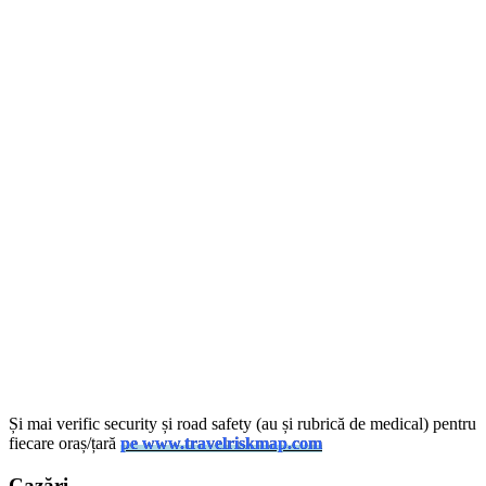
Și mai verific security și road safety (au și rubrică de medical) pentru
fiecare oraș/țară
pe www.travelriskmap.com
Cazări