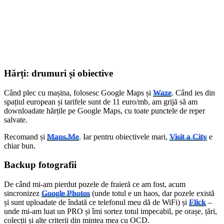
Hărți: drumuri și obiective
Când plec cu mașina, folosesc Google Maps și
Waze
. Când ies din
spațiul european și tarifele sunt de 11 euro/mb, am grijă să am
downloadate hărțile pe Google Maps, cu toate punctele de reper
salvate.
Recomand și
Maps.Me
. Iar pentru obiectivele mari,
Visit a City
e
chiar bun.
Backup fotografii
De când mi-am pierdut pozele de fraieră ce am fost, acum
sincronizez
Google Photos
(unde totul e un haos, dar pozele există
și sunt uploadate de îndată ce telefonul meu dă de WiFi) și
Flick
–
unde mi-am luat un PRO și îmi sortez totul impecabil, pe orașe, țări,
colecții și alte criterii din mintea mea cu OCD.