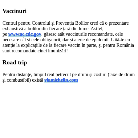
Vaccinuri
Centrul pentru Controlul și Prevenția Bolilor cred că o prezentare
exhaustivă a bolilor din fiecare țară din lume. Astfel,
pe
wwwnc.cdc.gov
, găsesc atât vaccinurile recomandate, cele
necesare cât și cele obligatorii, dar și alerte de epidemii. Uită-te cu
atenție la explicațiile de la fiecare vaccin în parte, și pentru România
sunt recomandate cinci imunizări!
Road trip
Pentru distanțe, timpul real petrecut pe drum și costuri (taxe de drum
și combustibil) există
viamichelin.com