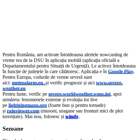
Pentru România, am activate întotdeauna alertele nowcasting de
vreme rea de la DSU în aplicația mobilă (aplicația oficială a
Departamentului pentru Situații de Urgență). Le activez întotdeauna
în funcție de județele în care călătoresc. Aplicația e în
Google Play
.
Pentru Europa, codurile de vreme severă sunt
aici:
meteoalarm.eu
și verific prognoze și aici
www.severe-
weather.eu
Pentru lume, verific pe
severe.worldweather.wmo.int
, apoi
urmăresc fenomenele extreme și evoluția lor live
pe
lightningmaps.org
(foarte bun și pentru tornade)
și
rainviewer.com
(musoni, uragane sau fronturi mici de ploi
torențiale). Mai nou, folosesc și
windy
.
Sezoane