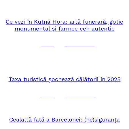
iulie 9, 2025
EUROPA
Ce vezi în Kutná Hora: artă funerară, gotic
monumental și farmec ceh autentic
Corina
No Comments
iunie 26, 2025
CĂLĂTORII
,
PERSPECTIVE
Taxa turistică șochează călătorii în 2025
Corina
No Comments
aprilie 19, 2025
EUROPA
Cealaltă față a Barcelonei: (ne)siguranța