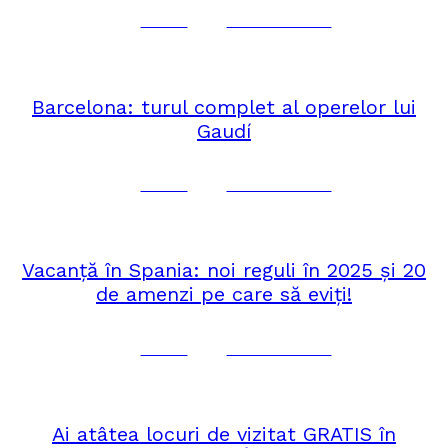
Corina
No Comments
aprilie 15, 2025
EUROPA
Barcelona: turul complet al operelor lui
Gaudí
Corina
No Comments
martie 31, 2025
EUROPA
Vacanță în Spania: noi reguli în 2025 și 20
de amenzi pe care să eviți!
Corina
No Comments
martie 24, 2025
EUROPA
Ai atâtea locuri de vizitat GRATIS în