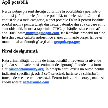
Apă potabilă
Nu de puține ori sunt discuții cu privire la potabilitatea apei într-o
anumită țară. În unele țări, nu e potabilă, în altele este. Însă, țineți
cont și de o a treia categorie, a apei potabile DOAR pentru localnici,
posibil nocivă pentru turiști din cauza bateriilor din apă cu care ei nu
sunt obișnuiți. În urma raportului CDC, pe hărțile astea e marcată
apa 100% safe:
mappingmegan.com
, iar România probabil nu e pe
listă din cauza calității îndoielnice a apei din marile orașe. Iar ceva
muuult mai amănunțit găsești aici:
geopub.epa.gov
Nivel de siguranță
Rata criminalității, tipurile de infracționalități frecvente la nivel de
țară, dar și militarizare și sentiment de siguranță, întotdeauna intru
aici:
visionofhumanity.org
. În dreapta hărții există un buton pentru
indicatori specifici și, odată ce îi selectezi, harta se va schimba în
funcție de ceea ce te interesează. Pentru index-uri de orașe, mai e și
site-ul acesta:
safearound.com