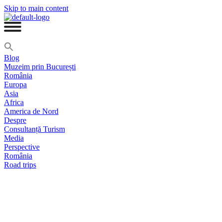
Skip to main content
Blog
Muzeim prin București
România
Europa
Asia
Africa
America de Nord
Despre
Consultanță Turism
Media
Perspective
România
Road trips