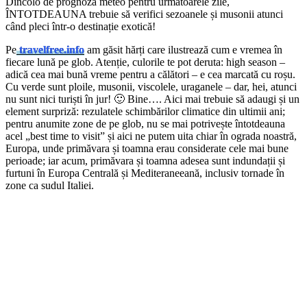
Dincolo de prognoza meteo pentru următoarele zile,
ÎNTOTDEAUNA trebuie să verifici sezoanele și musonii atunci
când pleci într-o destinație exotică!
Pe
travelfree.info
am găsit hărți care ilustrează cum e vremea în
fiecare lună pe glob. Atenție, culorile te pot deruta: high season –
adică cea mai bună vreme pentru a călători – e cea marcată cu roșu.
Cu verde sunt ploile, musonii, viscolele, uraganele – dar, hei, atunci
nu sunt nici turiști în jur! 🙂 Bine…. Aici mai trebuie să adaugi și un
element surpriză: rezulatele schimbărilor climatice din ultimii ani;
pentru anumite zone de pe glob, nu se mai potrivește întotdeauna
acel „best time to visit” și aici ne putem uita chiar în ograda noastră,
Europa, unde primăvara și toamna erau considerate cele mai bune
perioade; iar acum, primăvara și toamna adesea sunt indundații și
furtuni în Europa Centrală și Mediteraneeană, inclusiv tornade în
zone ca sudul Italiei.