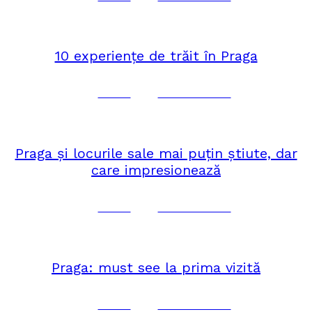
iulie 28, 2025
EUROPA
10 experiențe de trăit în Praga
Corina
No Comments
iulie 23, 2025
EUROPA
Praga și locurile sale mai puțin știute, dar
care impresionează
Corina
No Comments
iulie 14, 2025
EUROPA
Praga: must see la prima vizită
Corina
No Comments