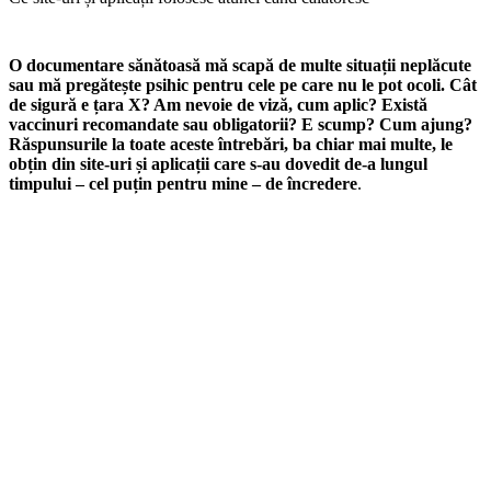
O documentare sănătoasă mă scapă de multe situații neplăcute
sau mă pregătește psihic pentru cele pe care nu le pot ocoli. Cât
de sigură e țara X? Am nevoie de viză, cum aplic? Există
vaccinuri recomandate sau obligatorii? E scump? Cum ajung?
Răspunsurile la toate aceste întrebări, ba chiar mai multe, le
obțin din site-uri și aplicații care s-au dovedit de-a lungul
timpului – cel puțin pentru mine – de încredere
.