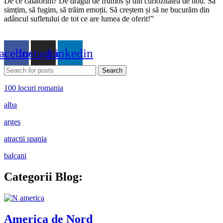
De ce călătorim? De dragul de frumos și din curiozitatea de nou. Să
simțim, să fugim, să trăim emoții. Să creștem și să ne bucurăm din
adâncul sufletului de tot ce are lumea de oferit!”
acebook
Instagram
Linkedin
Search
100 locuri romania
alba
arges
atractii spania
balcani
Categorii Blog:
America de Nord