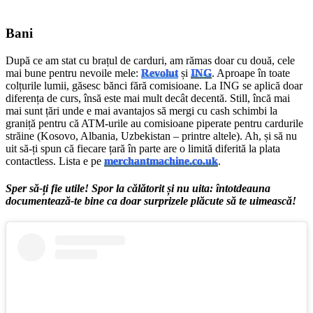
Bani
După ce am stat cu brațul de carduri, am rămas doar cu două, cele
mai bune pentru nevoile mele:
Revolut
și
ING
. Aproape în toate
colțurile lumii, găsesc bănci fără comisioane. La ING se aplică doar
diferența de curs, însă este mai mult decât decentă. Still, încă mai
mai sunt țări unde e mai avantajos să mergi cu cash schimbi la
graniță pentru că ATM-urile au comisioane piperate pentru cardurile
străine (Kosovo, Albania, Uzbekistan – printre altele). Ah, și să nu
uit să-ți spun că fiecare țară în parte are o limită diferită la plata
contactless. Lista e pe
merchantmachine.co.uk
.
Sper să-ți fie utile! Spor la călătorit și nu uita: întotdeauna
documentează-te bine ca doar surprizele plăcute să te uimească!