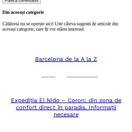
Din aceeași categorie
Călătoria nu se oprește aici! Uite câteva sugestii de articole din
aceeași categorie, care îți vor stârni interesul.
februarie 1, 2026
EUROPA
Barcelona de la A la Z
Corina
No Comments
decembrie 5, 2025
ASIA
Expediția El Nido – Coron: din zona de
confort direct în paradis. Informații
necesare
Corina
No Comments