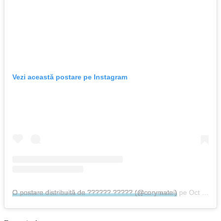
Vezi această postare pe Instagram
O postare distribuită de ?????? ????? (@corymatei)
pe
Oct 15, 2017 at 10:54 PDT