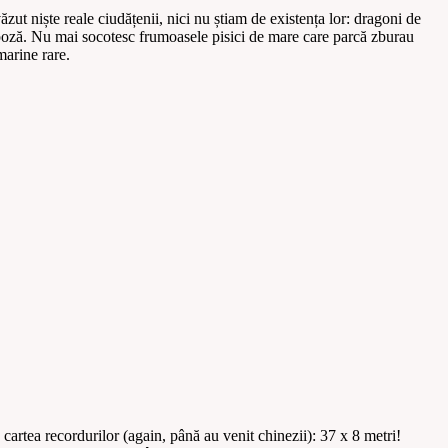
t niște reale ciudățenii, nici nu știam de existența lor: dragoni de
în poză. Nu mai socotesc frumoasele pisici de mare care parcă zburau
marine rare.
 cartea recordurilor (again, până au venit chinezii): 37 x 8 metri!