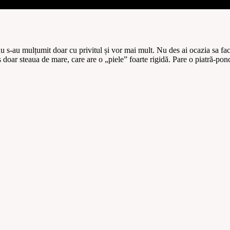
 nu s-au mulțumit doar cu privitul și vor mai mult. Nu des ai ocazia sa fa
 doar steaua de mare, care are o „piele” foarte rigidă. Pare o piatră-pon