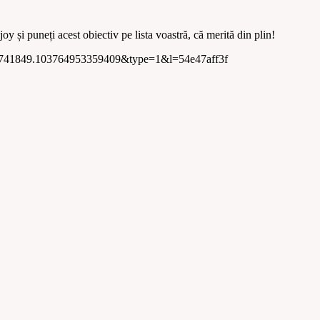
oy și puneți acest obiectiv pe lista voastră, că merită din plin!
73741849.103764953359409&type=1&l=54e47aff3f