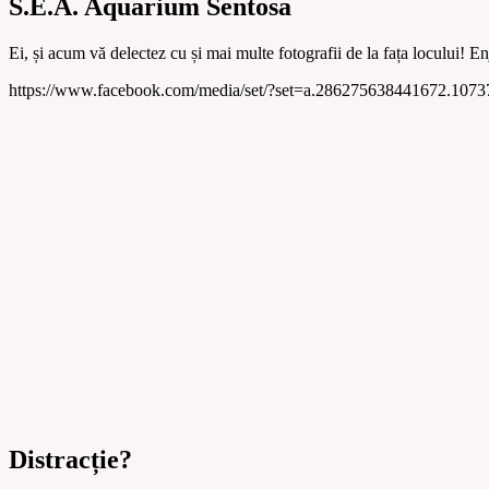
S.E.A. Aquarium Sentosa
Ei, și acum vă delectez cu și mai multe fotografii de la fața locului! Enj
https://www.facebook.com/media/set/?set=a.286275638441672.10
Distracție?