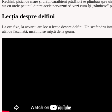
Rechini, pisici de mare și urâții caraibieni prădători se plimbau spre u
sta cu orele pe unul dintre acele pervazuri să vezi cum îți „zâmbesc” p
Lecția despre delfini
La ore fixe, la acvariu are loc o lecție despre delfini. Un scafandru in
atât de fascinată, încât nu se mișcă de la geam.