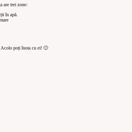
 are trei zone:
ții în apă.
 mare
 Acolo poți înota cu ei! 🙂