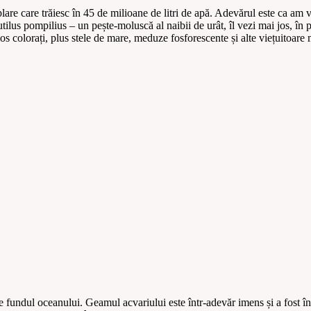
care trăiesc în 45 de milioane de litri de apă. Adevărul este ca am văzu
Nautilus pompilius – un pește-moluscă al naibii de urât, îl vezi mai jos, 
s colorați, plus stele de mare, meduze fosforescente și alte viețuitoare 
pe fundul oceanului. Geamul acvariului este într-adevăr imens și a fost în