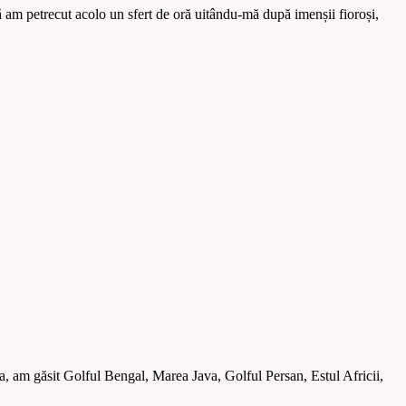
că am petrecut acolo un sfert de oră uitându-mă după imenșii fioroși,
ea, am găsit Golful Bengal, Marea Java, Golful Persan, Estul Africii,