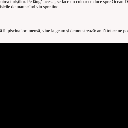
imirea turiștilor. Pe lângă acesta, se face un culoar ce duce spre Ocean D
isicile de mare când vin spre tine.
tră în piscina lor imensă, vine la geam și demonstrează/ arată tot ce ne po