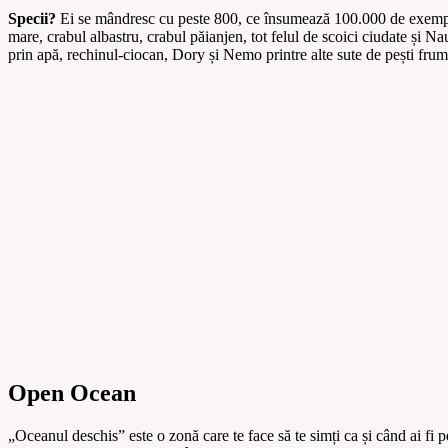
Specii?
Ei se mândresc cu peste 800, ce însumează 100.000 de exemplare 
mare, crabul albastru, crabul păianjen, tot felul de scoici ciudate și 
prin apă, rechinul-ciocan, Dory și Nemo printre alte sute de pești frumo
Open Ocean
„Oceanul deschis” este o zonă care te face să te simți ca și când ai fi 