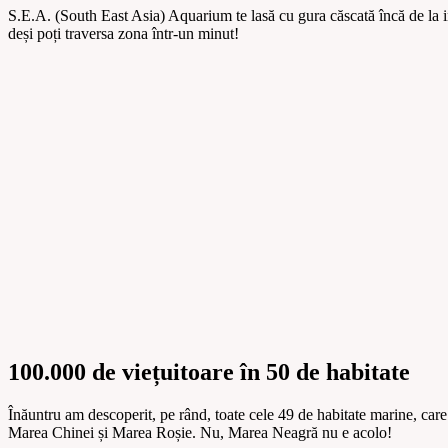
S.E.A. (South East Asia) Aquarium te lasă cu gura căscată încă de la in
deși poți traversa zona într-un minut!
100.000 de viețuitoare în 50 de habitate
Înăuntru am descoperit, pe rând, toate cele 49 de habitate marine, car
Marea Chinei și Marea Roșie. Nu, Marea Neagră nu e acolo!