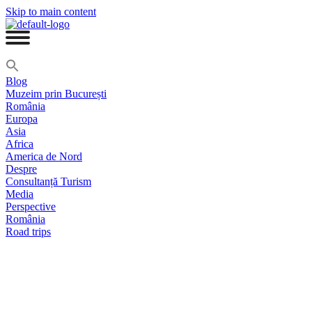
Skip to main content
Blog
Muzeim prin București
România
Europa
Asia
Africa
America de Nord
Despre
Consultanță Turism
Media
Perspective
România
Road trips