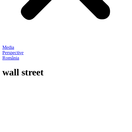
Media
Perspective
România
wall street