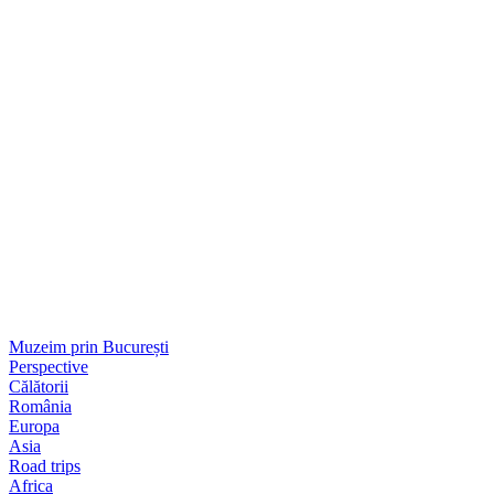
Muzeim prin București
Perspective
Călătorii
România
Europa
Asia
Road trips
Africa