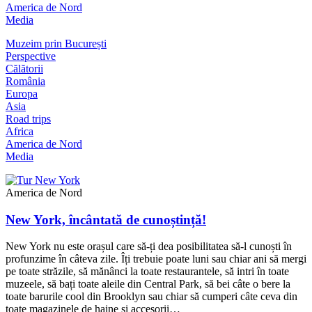
America de Nord
Media
Muzeim prin București
Perspective
Călătorii
România
Europa
Asia
Road trips
Africa
America de Nord
Media
America de Nord
New York, încântată de cunoștință!
New York nu este orașul care să-ți dea posibilitatea să-l cunoști în
profunzime în câteva zile. Îți trebuie poate luni sau chiar ani să mergi
pe toate străzile, să mănânci la toate restaurantele, să intri în toate
muzeele, să bați toate aleile din Central Park, să bei câte o bere la
toate barurile cool din Brooklyn sau chiar să cumperi câte ceva din
toate magazinele de haine și accesorii…