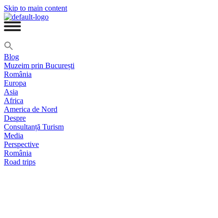
Skip to main content
Blog
Muzeim prin București
România
Europa
Asia
Africa
America de Nord
Despre
Consultanță Turism
Media
Perspective
România
Road trips