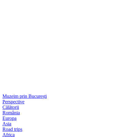
Muzeim prin București
Perspective
Călătorii
România
Europa
Asia
Road trips
Africa