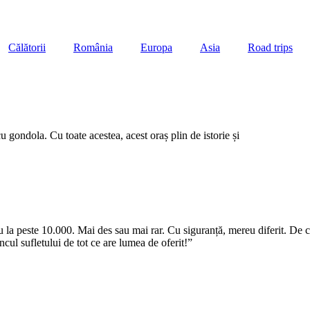
Călătorii
România
Europa
Asia
Road trips
 gondola. Cu toate acestea, acest oraș plin de istorie și
sau la peste 10.000. Mai des sau mai rar. Cu siguranță, mereu diferit. De
cul sufletului de tot ce are lumea de oferit!”