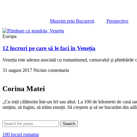
Muzeim prin București
Perspective
Europa
12 lucruri pe care să le faci în Veneția
Veneția este adesea asociată cu romantismul, carnavalul și plimbările cu
31 august 2017
Niciun comentariu
Corina Matei
„Cu toții călătorim într-un fel sau altul. La 100 de kilometri de casă 
simțim, să fugim, să trăim emoții. Să creștem și să ne bucurăm din adân
Search
100 locuri romania