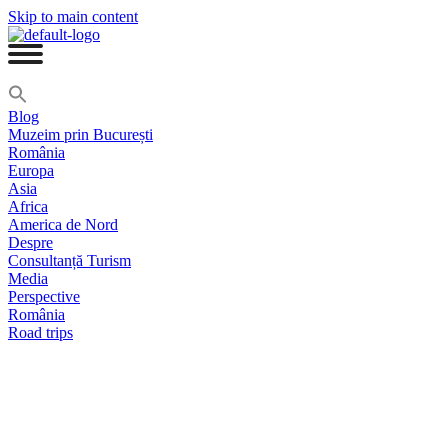
Skip to main content
Blog
Muzeim prin București
România
Europa
Asia
Africa
America de Nord
Despre
Consultanță Turism
Media
Perspective
România
Road trips