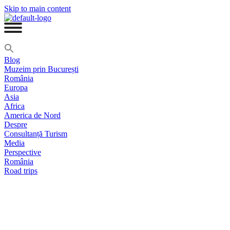
Skip to main content
Blog
Muzeim prin București
România
Europa
Asia
Africa
America de Nord
Despre
Consultanță Turism
Media
Perspective
România
Road trips