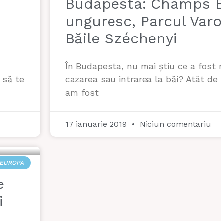
Budapesta: Champs E
unguresc, Parcul Varos
Băile Széchenyi
În Budapesta, nu mai știu ce a fost m
 să te
cazarea sau intrarea la băi? Atât de
am fost
17 ianuarie 2019
Niciun comentariu
EUROPA
e
i