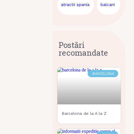
atractii spania
balcani
Postări
recomandate
BARCELONA
Barcelona de la A la Z