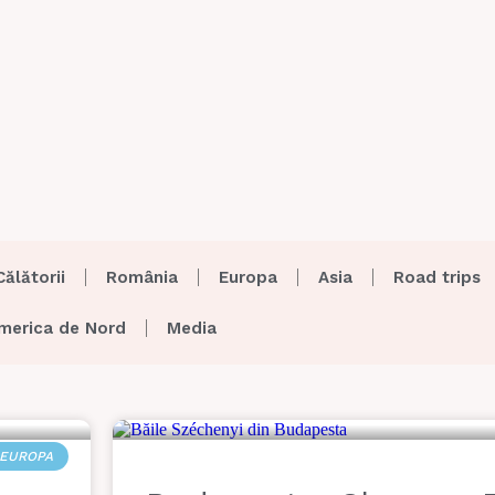
Călătorii
România
Europa
Asia
Road trips
merica de Nord
Media
EUROPA