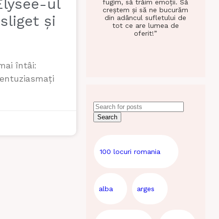
lysee-ul
fugim, să trăim emoții. Să
creștem și să ne bucurăm
liget și
din adâncul sufletului de
tot ce are lumea de
oferit!”
ai întâi:
 entuziasmați
Search
100 locuri romania
alba
arges