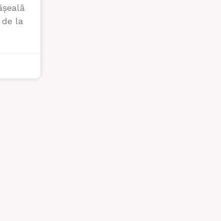
ășeală
 de la