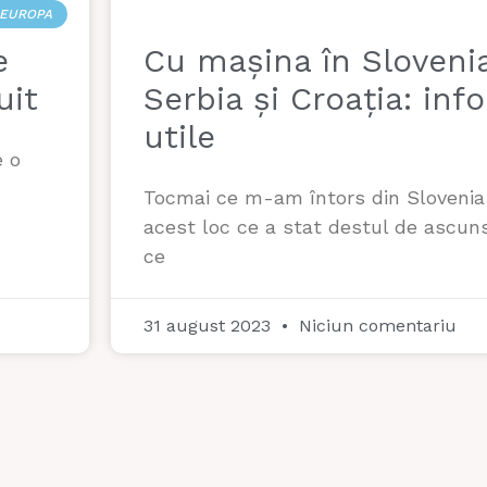
EUROPA
e
Cu mașina în Slovenia
uit
Serbia și Croația: inf
utile
e o
Tocmai ce m-am întors din Slovenia 
acest loc ce a stat destul de ascun
ce
31 august 2023
Niciun comentariu