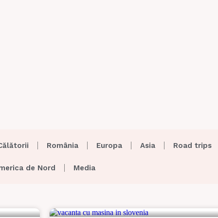
Călătorii
România
Europa
Asia
Road trips
merica de Nord
Media