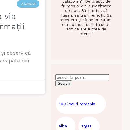
călătorim? De dragul de
EUROPA
frumos și din curiozitatea
de nou. Să simțim, să
 via
fugim, să trăim emoții. Să
creștem și să ne bucurăm
ormații
din adâncul sufletului de
tot ce are lumea de
oferit!”
și observ că
s capătă din
Search
100 locuri romania
alba
arges