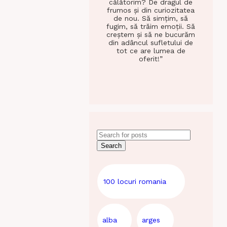
călătorim? De dragul de
frumos și din curiozitatea
de nou. Să simțim, să
fugim, să trăim emoții. Să
creștem și să ne bucurăm
din adâncul sufletului de
tot ce are lumea de
oferit!”
Search
100 locuri romania
alba
arges