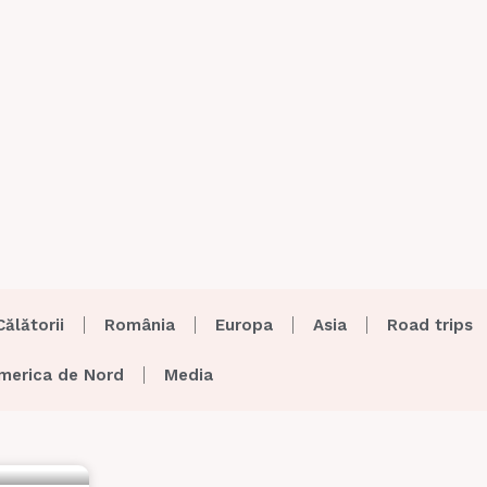
Călătorii
România
Europa
Asia
Road trips
merica de Nord
Media