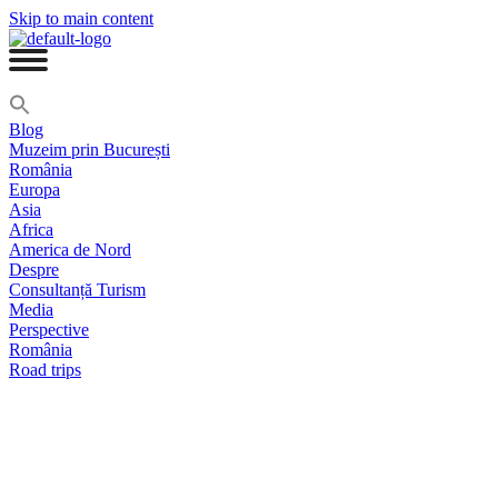
Skip to main content
Blog
Muzeim prin București
România
Europa
Asia
Africa
America de Nord
Despre
Consultanță Turism
Media
Perspective
România
Road trips