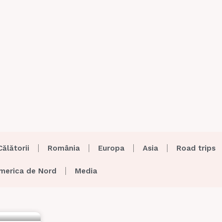
Călătorii
România
Europa
Asia
Road trips
merica de Nord
Media