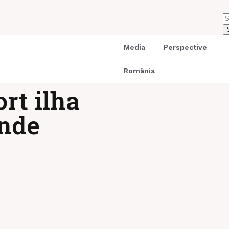
Media
Perspective
România
rt ilha
nde