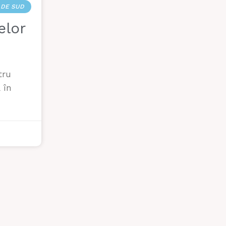
 DE SUD
elor
tru
 în