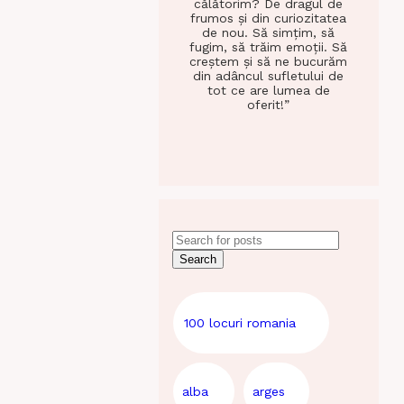
călătorim? De dragul de
frumos și din curiozitatea
de nou. Să simțim, să
fugim, să trăim emoții. Să
creștem și să ne bucurăm
din adâncul sufletului de
tot ce are lumea de
oferit!”
Search
100 locuri romania
alba
arges