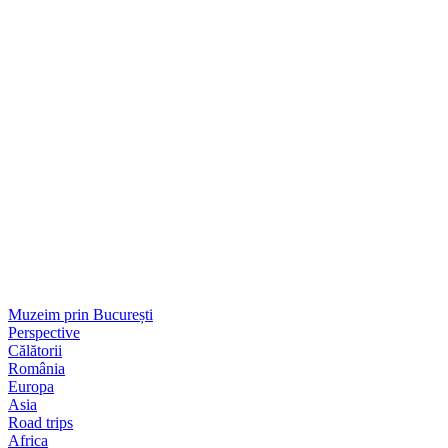
Muzeim prin București
Perspective
Călătorii
România
Europa
Asia
Road trips
Africa