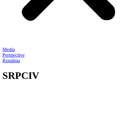
Media
Perspective
România
SRPCIV