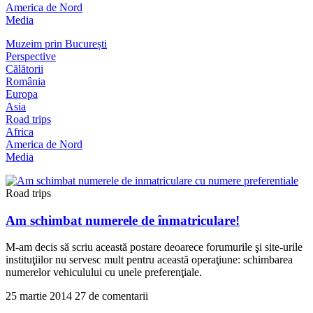
America de Nord
Media
Muzeim prin București
Perspective
Călătorii
România
Europa
Asia
Road trips
Africa
America de Nord
Media
Road trips
Am schimbat numerele de înmatriculare!
M-am decis să scriu această postare deoarece forumurile şi site-urile
instituţiilor nu servesc mult pentru această operaţiune: schimbarea
numerelor vehiculului cu unele preferenţiale.
25 martie 2014
27 de comentarii