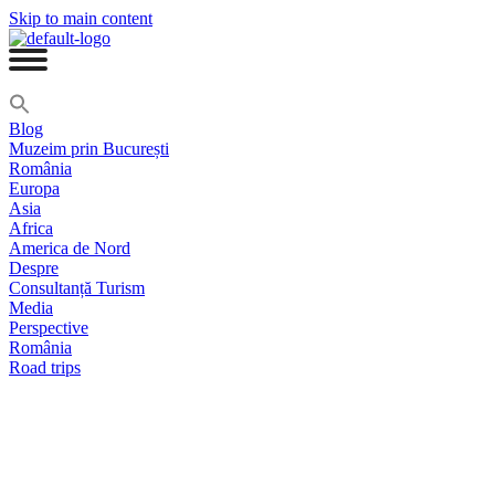
Skip to main content
Blog
Muzeim prin București
România
Europa
Asia
Africa
America de Nord
Despre
Consultanță Turism
Media
Perspective
România
Road trips