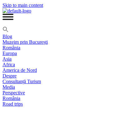
Skip to main content
Blog
Muzeim prin București
România
Europa
Asia
Africa
America de Nord
Despre
Consultanță Turism
Media
Perspective
România
Road trips