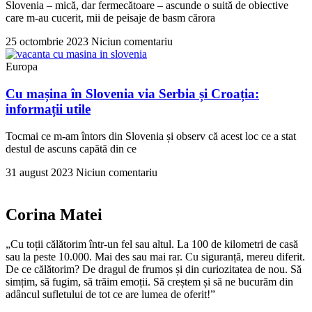
Slovenia – mică, dar fermecătoare – ascunde o suită de obiective
care m-au cucerit, mii de peisaje de basm cărora
25 octombrie 2023
Niciun comentariu
Europa
Cu mașina în Slovenia via Serbia și Croația:
informații utile
Tocmai ce m-am întors din Slovenia și observ că acest loc ce a stat
destul de ascuns capătă din ce
31 august 2023
Niciun comentariu
Corina Matei
„Cu toții călătorim într-un fel sau altul. La 100 de kilometri de casă
sau la peste 10.000. Mai des sau mai rar. Cu siguranță, mereu diferit.
De ce călătorim? De dragul de frumos și din curiozitatea de nou. Să
simțim, să fugim, să trăim emoții. Să creștem și să ne bucurăm din
adâncul sufletului de tot ce are lumea de oferit!”