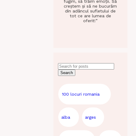
fugim, să trăim emoții. Să
creștem și să ne bucurăm
din adâncul sufletului de
tot ce are lumea de
oferit!”
Search
100 locuri romania
alba
arges