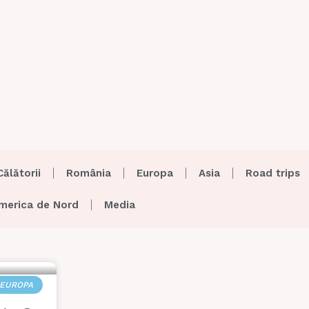
Călătorii
România
Europa
Asia
Road trips
merica de Nord
Media
EUROPA