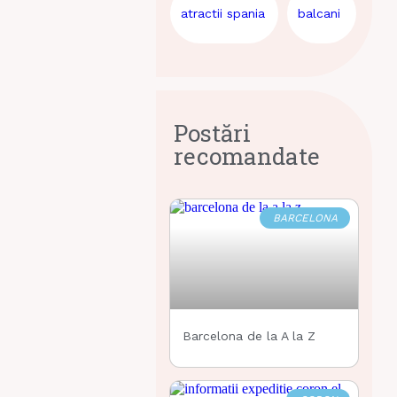
atractii spania
balcani
Postări
recomandate
BARCELONA
Barcelona de la A la Z