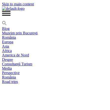
Skip to main content
Blog
Muzeim prin București
România
Europa
Asia
Africa
America de Nord
Despre
Consultanță Turism
Media
Perspective
România
Road trips