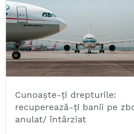
Cunoaște-ți drepturile:
recuperează-ți banii pe zb
anulat/ întârziat