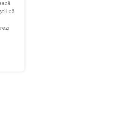
lează
tii că
rezi