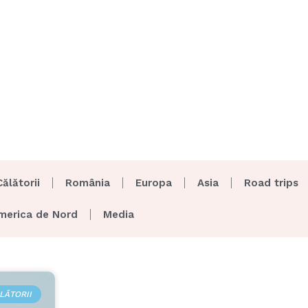
Călătorii
România
Europa
Asia
Road trips
merica de Nord
Media
LĂTORII