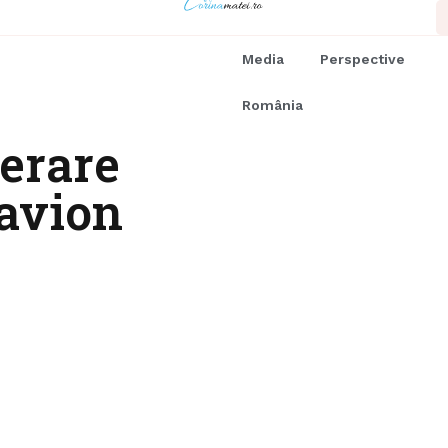
Media
Perspective
România
erare
 avion