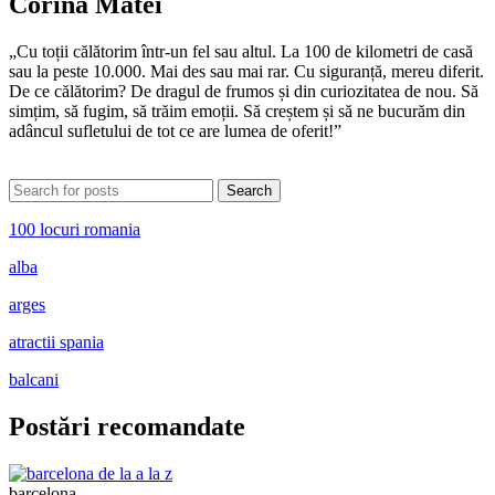
Corina Matei
„Cu toții călătorim într-un fel sau altul. La 100 de kilometri de casă
sau la peste 10.000. Mai des sau mai rar. Cu siguranță, mereu diferit.
De ce călătorim? De dragul de frumos și din curiozitatea de nou. Să
simțim, să fugim, să trăim emoții. Să creștem și să ne bucurăm din
adâncul sufletului de tot ce are lumea de oferit!”
Search
100 locuri romania
alba
arges
atractii spania
balcani
Postări recomandate
barcelona