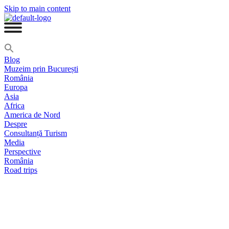
Skip to main content
Blog
Muzeim prin București
România
Europa
Asia
Africa
America de Nord
Despre
Consultanță Turism
Media
Perspective
România
Road trips