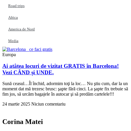
Road trips
Africa
America de Nord
Media
Europa
Ai atâtea locuri de vizitat GRATIS în Barcelona!
Vezi CÂND și UNDE.
Sună ceasul…Îl închid, adormim toţi la loc… Nu ştiu cum, dar la un
moment dat mă trezesc brusc: şapte fără cinci. La şapte fix trebuie să
fim jos, să urcăm bagajele în autocar şi să predăm cartelele!!!
24 martie 2025
Niciun comentariu
Corina Matei