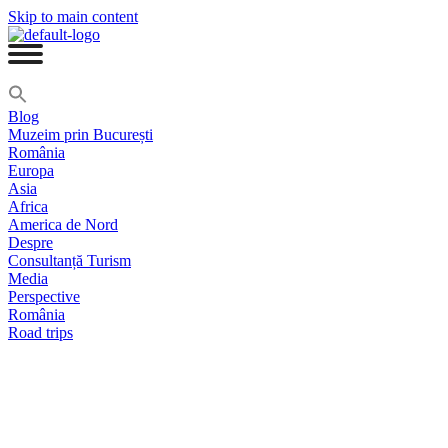
Skip to main content
Blog
Muzeim prin București
România
Europa
Asia
Africa
America de Nord
Despre
Consultanță Turism
Media
Perspective
România
Road trips