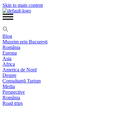
Skip to main content
Blog
Muzeim prin București
România
Europa
Asia
Africa
America de Nord
Despre
Consultanță Turism
Media
Perspective
România
Road trips