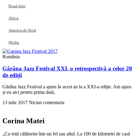
Road trips
Africa
America de Nord
Media
România
Gărâna Jazz Festival XXI, o retrospectivă a celor 20
de ediții
Gărâna Jazz Festival a ajuns în acest an la a XXI-a ediție. Am ajuns
și eu aici pentru prima dată,
13 iulie 2017
Niciun comentariu
Corina Matei
„Cu toții călătorim într-un fel sau altul. La 100 de kilometri de casă