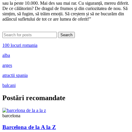
sau la peste 10.000. Mai des sau mai rar. Cu siguranță, mereu diferit.
De ce călătorim? De dragul de frumos și din curiozitatea de nou. Să
simțim, să fugim, să trăim emoții. Să creștem și să ne bucurăm din
adâncul sufletului de tot ce are lumea de oferit!”
Search
100 locuri romania
alba
arges
atractii spania
balcani
Postări recomandate
barcelona
Barcelona de la A la Z