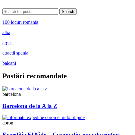
Search
100 locuri romania
alba
arges
atractii spania
balcani
Postări recomandate
barcelona
Barcelona de la A la Z
coron
Expediția El Nido – Coron: din zona de confort