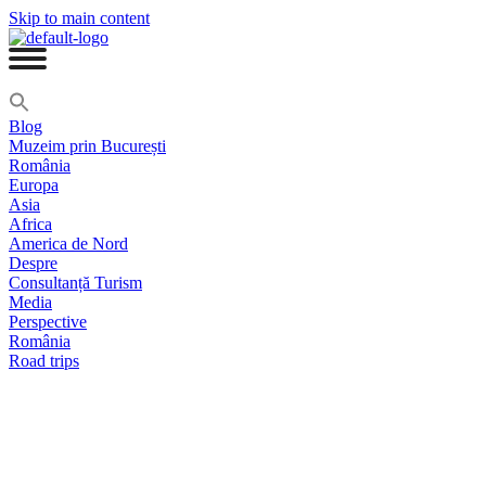
Skip to main content
Blog
Muzeim prin București
România
Europa
Asia
Africa
America de Nord
Despre
Consultanță Turism
Media
Perspective
România
Road trips