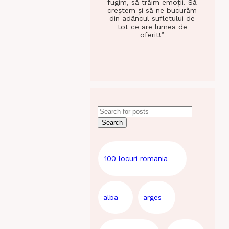
fugim, să trăim emoții. Să
creștem și să ne bucurăm
din adâncul sufletului de
tot ce are lumea de
oferit!”
Search
100 locuri romania
alba
arges