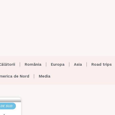
Călătorii
România
Europa
Asia
Road trips
merica de Nord
Media
 DE SUD