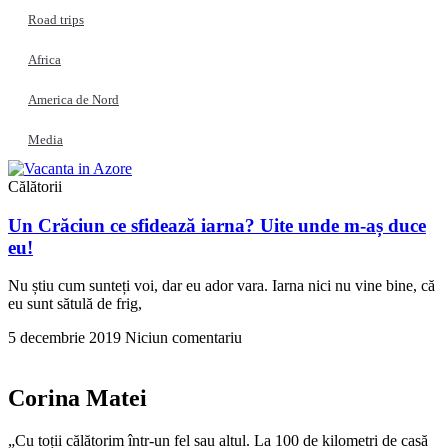
Road trips
Africa
America de Nord
Media
Călătorii
Un Crăciun ce sfidează iarna? Uite unde m-aș duce
eu!
Nu știu cum sunteți voi, dar eu ador vara. Iarna nici nu vine bine, că
eu sunt sătulă de frig,
5 decembrie 2019
Niciun comentariu
Corina Matei
„Cu toții călătorim într-un fel sau altul. La 100 de kilometri de casă