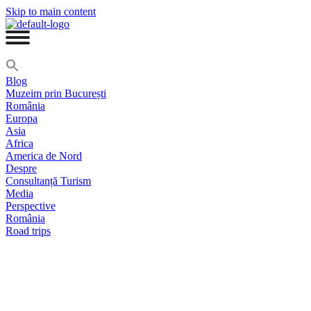
Skip to main content
Blog
Muzeim prin București
România
Europa
Asia
Africa
America de Nord
Despre
Consultanță Turism
Media
Perspective
România
Road trips