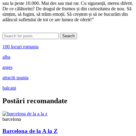
sau la peste 10.000. Mai des sau mai rar. Cu siguranță, mereu diferit.
De ce călătorim? De dragul de frumos și din curiozitatea de nou. Să
simțim, să fugim, să trăim emoții. Să creștem și să ne bucurăm din
adâncul sufletului de tot ce are lumea de oferit!”
Search
100 locuri romania
alba
arges
atractii spania
balcani
Postări recomandate
barcelona
Barcelona de la A la Z