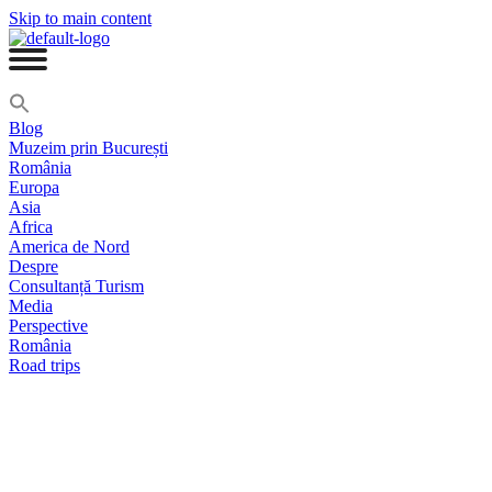
Skip to main content
Blog
Muzeim prin București
România
Europa
Asia
Africa
America de Nord
Despre
Consultanță Turism
Media
Perspective
România
Road trips