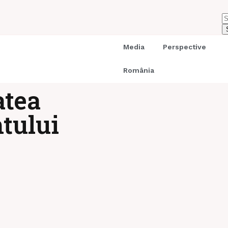
Media
Perspective
România
atea
tului