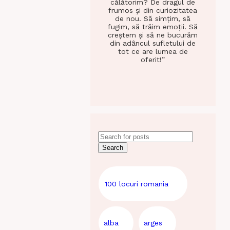
călătorim? De dragul de
frumos și din curiozitatea
de nou. Să simțim, să
fugim, să trăim emoții. Să
creștem și să ne bucurăm
din adâncul sufletului de
tot ce are lumea de
oferit!”
Search
100 locuri romania
alba
arges