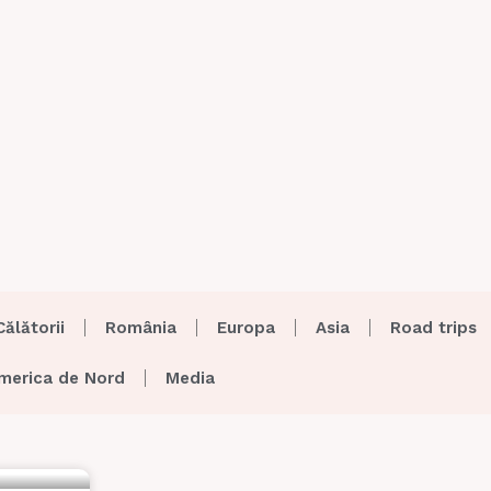
Călătorii
România
Europa
Asia
Road trips
merica de Nord
Media