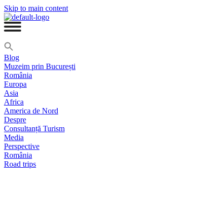
Skip to main content
Blog
Muzeim prin București
România
Europa
Asia
Africa
America de Nord
Despre
Consultanță Turism
Media
Perspective
România
Road trips