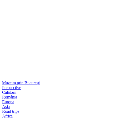
Muzeim prin București
Perspective
Călătorii
România
Europa
Asia
Road trips
Africa