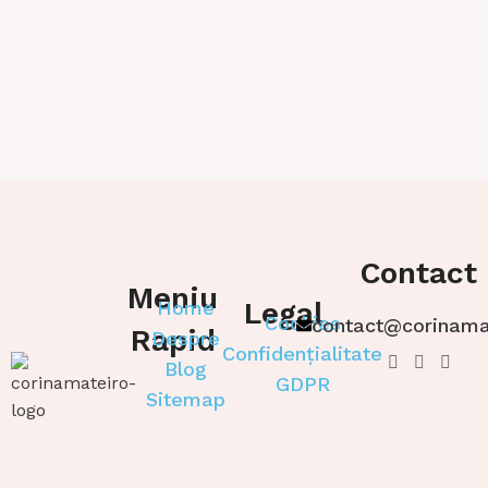
Contact
Meniu
Legal
Home
Cookies
contact@corinama
Rapid
Despre
Confidențialitate
Blog
GDPR
Sitemap