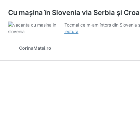
Cu mașina în Slovenia via Serbia și Croați
Tocmai ce m-am întors din Slovenia ș
Cu
lectura
mașina
în
CorinaMatei.ro
Slovenia
via
Serbia
și
Croația:
informații
utile