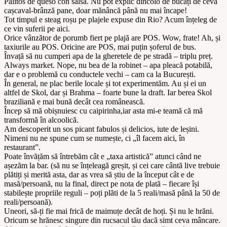
Palitos de queso con salsa. Nu pot explic dincolo de bucăți de ceva
cașcaval-brânză pane, doar mănâncă până nu mai încape!
Tot timpul e steag roșu pe plajele expuse din Rio? Acum înțeleg de
ce vin suferii pe aici.
Orice vânzător de porumb fiert pe plajă are POS. Wow, frate! Ah, și
taxiurile au POS. Oricine are POS, mai puțin șoferul de bus.
Învață să nu cumperi apa de la gheretele de pe stradă – triplu preț.
Always market. Nope, nu bea de la robinet – apa pleacă potabilă,
dar e o problemă cu conductele vechi – cam ca la București.
În general, ne plac berile locale și tot experimentăm. Au și ei un
altfel de Skol, dar și Brahma – foarte bune la draft. Iar berea Skol
braziliană e mai bună decât cea românească.
Încep să mă obișnuiesc cu caipirinha,iar asta mi-e teamă că mă
transformă în alcoolică.
Am descoperit un sos picant fabulos și delicios, iute de leșini.
Nimeni nu ne spune cum se numește, ci „îl facem aici, în
restaurant”.
Poate învățăm să întrebăm cât e „taxa artistică” atunci când ne
așezăm la bar. (să nu se înțeleagă greșit, și cei care cântă live trebuie
plătiți și merită asta, dar as vrea să știu de la început cât e de
masă/persoană, nu la final, direct pe nota de plată – fiecare își
stabilește propriile reguli – poți plăti de la 5 reali/masă până la 50 de
reali/persoană).
Uneori, să-ți fie mai frică de maimuțe decât de hoți. Și nu le hrăni.
Oricum se hrănesc singure din rucsacul tău dacă simt ceva mâncare.