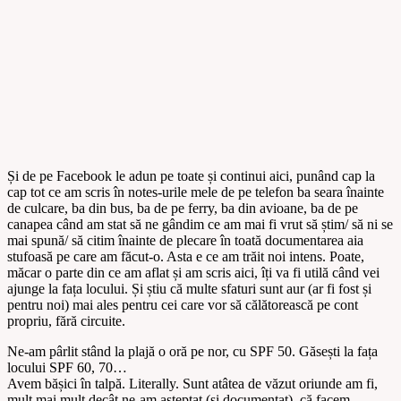
Și de pe Facebook le adun pe toate și continui aici, punând cap la
cap tot ce am scris în notes-urile mele de pe telefon ba seara înainte
de culcare, ba din bus, ba de pe ferry, ba din avioane, ba de pe
canapea când am stat să ne gândim ce am mai fi vrut să știm/ să ni se
mai spună/ să citim înainte de plecare în toată documentarea aia
stufoasă pe care am făcut-o. Asta e ce am trăit noi intens. Poate,
măcar o parte din ce am aflat și am scris aici, îți va fi utilă când vei
ajunge la fața locului. Și știu că multe sfaturi sunt aur (ar fi fost și
pentru noi) mai ales pentru cei care vor să călătorească pe cont
propriu, fără circuite.
Ne-am pârlit stând la plajă o oră pe nor, cu SPF 50. Găsești la fața
locului SPF 60, 70…
Avem bășici în talpă. Literally. Sunt atâtea de văzut oriunde am fi,
mult mai mult decât ne-am așteptat (și documentat), că facem