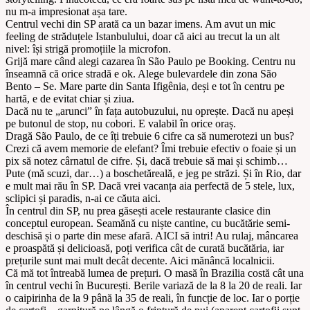
nu m-a impresionat așa tare.
Centrul vechi din SP arată ca un bazar imens. Am avut un mic
feeling de străduțele Istanbulului, doar că aici au trecut la un alt
nivel: își strigă promoțiile la microfon.
Grijă mare când alegi cazarea în São Paulo pe Booking. Centru nu
înseamnă că orice stradă e ok. Alege bulevardele din zona São
Bento – Se. Mare parte din Santa Ifigênia, deși e tot în centru pe
hartă, e de evitat chiar și ziua.
Dacă nu te „arunci” în fața autobuzului, nu oprește. Dacă nu apeși
pe butonul de stop, nu cobori. E valabil în orice oraș.
Dragă São Paulo, de ce îți trebuie 6 cifre ca să numerotezi un bus?
Crezi că avem memorie de elefant? Îmi trebuie efectiv o foaie și un
pix să notez cârnatul de cifre. Și, dacă trebuie să mai și schimb…
Pute (mă scuzi, dar…) a boschetăreală, e jeg pe străzi. Și în Rio, dar
e mult mai rău în SP. Dacă vrei vacanța aia perfectă de 5 stele, lux,
sclipici și paradis, n-ai ce căuta aici.
În centrul din SP, nu prea găsești acele restaurante clasice din
conceptul european. Seamănă cu niște cantine, cu bucătărie semi-
deschisă și o parte din mese afară. AICI să intri! Au rulaj, mâncarea
e proaspătă și delicioasă, poți verifica cât de curată bucătăria, iar
prețurile sunt mai mult decât decente. Aici mănâncă localnicii.
Că mă tot întreabă lumea de prețuri. O masă în Brazilia costă cât una
în centrul vechi în București. Berile variază de la 8 la 20 de reali. Iar
o caipirinha de la 9 până la 35 de reali, în funcție de loc. Iar o porție