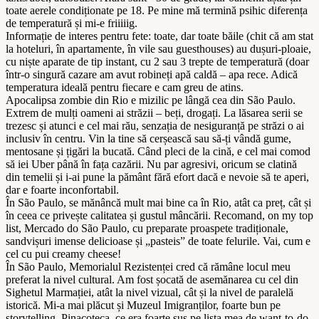
toate aerele condiționate pe 18. Pe mine mă termină psihic diferența
de temperatură și mi-e friiiiig.
Informație de interes pentru fete: toate, dar toate băile (chit că am stat
la hoteluri, în apartamente, în vile sau guesthouses) au dușuri-ploaie,
cu niște aparate de tip instant, cu 2 sau 3 trepte de temperatură (doar
într-o singură cazare am avut robineți apă caldă – apa rece. Adică
temperatura ideală pentru fiecare e cam greu de atins.
Apocalipsa zombie din Rio e mizilic pe lângă cea din São Paulo.
Extrem de mulți oameni ai străzii – beți, drogați. La lăsarea serii se
trezesc și atunci e cel mai rău, senzația de nesiguranță pe străzi o ai
inclusiv în centru. Vin la tine să cerșească sau să-ți vândă gume,
mentosane și țigări la bucată. Când pleci de la cină, e cel mai comod
să iei Uber până în fața cazării. Nu par agresivi, oricum se clatină
din temelii și i-ai pune la pământ fără efort dacă e nevoie să te aperi,
dar e foarte inconfortabil.
În São Paulo, se mănâncă mult mai bine ca în Rio, atât ca preț, cât și
în ceea ce privește calitatea și gustul mâncării. Recomand, on my top
list, Mercado do São Paulo, cu preparate proaspete tradiționale,
sandvișuri imense delicioase și „pasteis” de toate felurile. Vai, cum e
cel cu pui creamy cheese!
În São Paulo, Memorialul Rezistenței cred că rămâne locul meu
preferat la nivel cultural. Am fost șocată de asemănarea cu cel din
Sighetul Marmației, atât la nivel vizual, cât și la nivel de paralelă
istorică. Mi-a mai plăcut și Muzeul Imigranților, foarte bun pe
storytelling. Pinacoteca, ce era foarte sus pe lista mea de want-to-do,