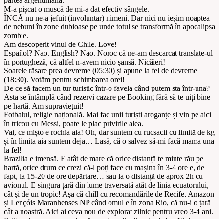
partea argentiniană.
M-a pișcat o muscă de mi-a dat efectiv sângele.
ÎNCĂ nu ne-a jefuit (involuntar) nimeni. Dar nici nu ieșim noaptea
de nebuni în zone dubioase pe unde totul se transformă în apocalipsa
zombie.
Am descoperit vinul de Chile. Love!
Español? Nao. English? Nao. Noroc că ne-am descarcat translate-ul
în portugheză, că altfel n-avem nicio șansă. Nicăieri!
Soarele răsare prea devreme (05:30) și apune la fel de devreme
(18:30). Votăm pentru schimbarea orei!
De ce să facem un tur turistic într-o favela când putem sta într-una?
Asta se întâmplă când rezervi cazare pe Booking fără să te uiți bine
pe hartă. Am supraviețuit!
Fotbalul, religie națională. Mai fac unii turiști aroganțe și vin pe aici
în tricou cu Messi, poate le plac privirile alea.
Vai, ce mișto e rochia aia! Oh, dar suntem cu rucsacii cu limită de kg
și în limita aia suntem deja… Lasă, că o salvez să-mi facă mama una
la fel!
Brazilia e imensă. E atât de mare că orice distanță te minte rău pe
hartă, orice drum ce crezi că-l poți face cu mașina în 3-4 ore e, de
fapt, la 15-20 de ore depărtare… sau la o distanță de aprox 2h cu
avionul. E singura țară din lume traversată atât de linia ecuatorului,
cât și de un tropic! Așa că chill cu recomandările de Recife, Amazon
și Lençóis Maranhenses NP când omul e în zona Rio, că nu-i o țară
cât a noastră. Aici ai ceva nou de explorat zilnic pentru vreo 3-4 ani.