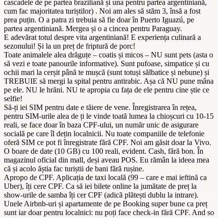
cascadele de pe partea braziliană și una pentru partea argentiniană,
cum fac majoritatea turiștilor) . Noi am ales să stăm 3, însă a fost
prea puțin. O a patra zi trebuia să fie doar în Puerto Iguazú, pe
partea argentiniană. Mergea și o a cincea pentru Paraguay.
E adevărat totul despre vita argentiniană! E experiența culinară a
sezonului! Și la un preț de friptură de porc!
Toate animalele alea drăguțe – coatis și micos – NU sunt pets (asta o
să vezi e toate panourile informative). Sunt pufoase, simpatice și cu
ochii mari la cerșit până te mușcă (sunt totuși sălbatice și nebune) și
TREBUIE să mergi la spital pentru antirabic. Așa că NU pune mâna
pe ele. NU le hrăni. NU te apropia cu fața de ele pentru cine știe ce
selfie!
Să-ți iei SIM pentru date e tăiere de vene. Înregistrarea în rețea,
pentru SIM-urile alea de ți le vinde toată lumea la chioșcuri cu 10-15
reali, se face doar în baza CPF-ului, un număr unic de asigurare
socială pe care îl dețin localnicii. Nu toate companiile de telefonie
oferă SIM ce pot fi înregistrate fără CPF. Noi am găsit doar la Vivo.
O boare de date (10 GB) cu 100 reali, evident. Cash, fără bon. În
magazinul oficial din mall, deși aveau POS. Eu rămân la ideea mea
că și acolo ăștia fac turiștii de bani fără rușine.
Apropo de CPF. Aplicația de taxi locală (99 – care e mai ieftină ca
Uber), îți cere CPF. Ca să iei bilete online la jumătate de preț la
show-urile de samba îți cer CPF (adică plătești dublu la intrare).
Unele Airbnb-uri și apartamente de pe Booking super bune ca preț
sunt iar doar pentru localnici: nu poți face check-in fără CPF. And so