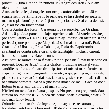
punctul A (Ilha Grande) în punctul B (Angra dos Reis). Așa am
pierdut noi busul.
Autocarele ce leagă orașele sunt mega confortabile, se laudă cu
scaune semi-pat (mult spațiu le picioare, se lasă destul pe spate și
mai au o platformă pe care să-ți întinzi picioarele. Stai ca la dentist.
A, și au toaletă funcțională!
Coasta Angra dos Reis – Caraguatatuba e superbă. Cu Grădina
Atlantică pe de-o parte, cu plaje superbe pe alta. Ai satele pescărești
(de notat Paraty – UNESCO), dar și plaje imense, cu nisip fin și apă
perfectă (pune pointers pe Maps dacă stai mai mult ca noi): Praia
Grande din Ubatuba, Praia Tabatinga, Praia do Capricornio –
avantajul pe coasta asta e că ai toate facilitățile – inclusiv curent,
haha – și nu sunt invadate de turiști.
Aici, totul te mușcă: de la țânțari (în fine, pe ăștia îi mai ții departe cu
repelent. Doar pe ăștia.), muște clasice, musculițe negre și verzi,
sandflies și alte zburătoare de nisip, furnici mici și mari, furnici cu
aripi, mini-gândăcei, gărgărițe, maimuțe, șerpi, păianjeni, crocodili,
plante carnivore dacă le dai ocazia, dar și gâștele (ce naiba!!!) dintr-o
benzinărie oarecare, cât să leșine toată lumea de râs… Cred că doar
fluturii te iartă aici, dar nu bag mâna-n foc.
Nicăieri nu ne-a dat cafeaua pe spate. Nu prea-s cu preparatul. Sau
suntem noi mai fițoși. Nu o bea din prima, toată e opărită, chiar și în
cele mai fancy locuri.
Oriunde intri, e un frig de înțepenești: magazine, restaurante,
taxis/uber, autobuze. Afară sunt +30 de grade, iar oamenii ăștia țin