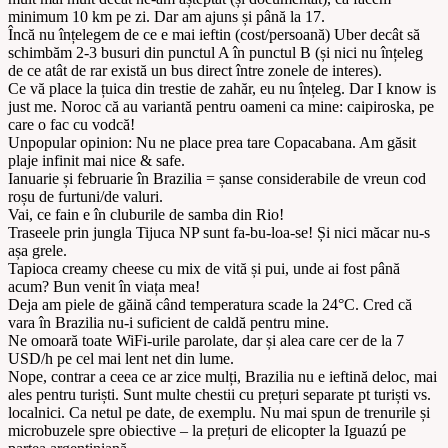
minimum 10 km pe zi. Dar am ajuns și până la 17.
Încă nu înțelegem de ce e mai ieftin (cost/persoană) Uber decât să
schimbăm 2-3 busuri din punctul A în punctul B (și nici nu înțeleg
de ce atât de rar există un bus direct între zonele de interes).
Ce vă place la țuica din trestie de zahăr, eu nu înțeleg. Dar I know is
just me. Noroc că au variantă pentru oameni ca mine: caipiroska, pe
care o fac cu vodcă!
Unpopular opinion: Nu ne place prea tare Copacabana. Am găsit
plaje infinit mai nice & safe.
Ianuarie și februarie în Brazilia = șanse considerabile de vreun cod
roșu de furtuni/de valuri.
Vai, ce fain e în cluburile de samba din Rio!
Traseele prin jungla Tijuca NP sunt fa-bu-loa-se! Și nici măcar nu-s
așa grele.
Tapioca creamy cheese cu mix de vită și pui, unde ai fost până
acum? Bun venit în viața mea!
Deja am piele de găină când temperatura scade la 24°C. Cred că
vara în Brazilia nu-i suficient de caldă pentru mine.
Ne omoară toate WiFi-urile parolate, dar și alea care cer de la 7
USD/h pe cel mai lent net din lume.
Nope, contrar a ceea ce ar zice mulți, Brazilia nu e ieftină deloc, mai
ales pentru turiști. Sunt multe chestii cu prețuri separate pt turiști vs.
localnici. Ca netul pe date, de exemplu. Nu mai spun de trenurile și
microbuzele spre obiective – la prețuri de elicopter la Iguazú pe