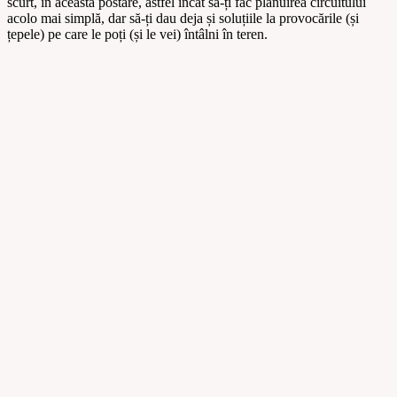
scurt, în această postare, astfel încât să-ți fac plănuirea circuitului
acolo mai simplă, dar să-ți dau deja și soluțiile la provocările (și
țepele) pe care le poți (și le vei) întâlni în teren.