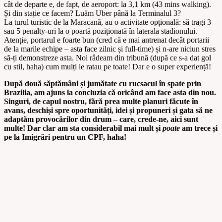
cât de departe e, de fapt, de aeroport: la 3,1 km (43 mins walking).
Și din stație ce facem? Luăm Uber până la Terminalul 3?
La turul turistic de la Maracanã, au o activitate opțională: să tragi 3
sau 5 penalty-uri la o poartă poziționată în laterala stadionului.
Atenție, portarul e foarte bun (cred că e mai antrenat decât portarii
de la marile echipe – asta face zilnic și full-time) și n-are niciun stres
să-ți demonstreze asta. Noi râdeam din tribună (după ce s-a dat gol
cu stil, haha) cum mulți le ratau pe toate! Dar e o super experiență!
După două săptămâni și jumătate cu rucsacul în spate prin
Brazilia, am ajuns la concluzia că oricând am face asta din nou.
Singuri, de capul nostru, fără prea multe planuri făcute în
avans, deschiși spre oportunități, idei și propuneri și gata să ne
adaptăm provocărilor din drum – care, crede-ne, aici sunt
multe! Dar clar am sta considerabil mai mult și
poate
am trece și
pe la Imigrări pentru un CPF, haha!