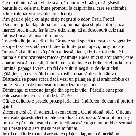
Cea mai intensă activitate seara, în portul Abraão, e să găsești
barurile cu cele mai bune promoții la caipirinhas, care se schimbă
zilnic (oh, iar vorbesc despre alcool).
Am găsit o plajă cu niște nisip negru și o ador: Praia Preta!
Dacă mergi la plajă după-amiază, nu mai găsești plajă din cauza
mareei prea înalte. Iar la low tide, simți că ai descoperit cele mai
întinse bucăți de nisip din lume.
Traseele din jungla din Ilha Grande sunt spectaculoase ca vegetație:
e superb să vezi atâtea orhidee înflorite prin copaci, mușchi care
îmbracă și antifonează pădurea deasă, liane, flori de tot felul. Și
fauna e surprinzătoare: micos (maimuțele alea mici și amuzante) care
apar în gașcă la cerșit, fluturi imenși de toate culorile ce zburdă prin
lumină, papagali verzi, un fel de vulturi negri, rude de sticleți
gălăgioși și ceva vrăbii mari și roșii – doar să descriu câteva.
Distracția se poate strica dacă vezi un păianjen și ai arahnofobie ca
mine. Și au niște dimensiuni considerabile pe aici.
Dimineața, te trezește jungla din spatele vilei. Păsările sunt prea
entuziasmate de răsăritul de la 05:30.
Cât de delicios e peștele proaspăt de aici! Indiferent de cum îl preferi
gătit!
Zicem mersi că, în general, avem curent. Când plouă, pică. Oricum,
pe insulă găsești electricitate cam doar în Abraão. Mai sunt locuri și
prin alte părți ale insulei care funcționează cu generator. Nici semnal
nu-i peste tot și asta mi se pare minunat!
Insula e atât de mare și are atâtea plaje și lagune, că merită un