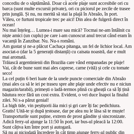
concediu de o săptămână. Doar că acele plaje sunt accesibile ori cu
barca (sunt multe excursii private), ori cu piciorul pe zecile de trasee
prin junglă. Și nu, nu merită să stai la plajă în Abraão, în port.
Văleu, ce furtuni tropicale trec pe aici! Din alea de fulgeră direct în
ocean!
Nu mai înțeleg… Lumea-i mare sau mică? Tocmai ne-am întâlnit cu
niște amici (un cuplu) pe care i-am cunoscut anul trecut când eram în
vacanță în Zanzibar. Nu. Nu-s români.
Am gustat și ne-a plăcut Cachaça pitanga, un fel de lichior local. Am
asociat-o (dar la 5 generații distanță) cu caisata noastră, dar e mult
mai aromată.
Trăiască argentinienii din Brazilia care vând empanadas pe plaje!
Vai, cât de bune sunt mai ales caprese, carne (vită) și cele cu tomate
seco!
La cel puțin 6 beri luate de la unele puncte comerciale din Abraão
(mai ales ca să le iei pe traseu spre alte plaje unde efectiv nu e niciun
magazin/tarabă), primești o ladă-termos plină cu gheață ca să îți țină
băutura rece fără un cost extra. Evident, o vei duce înapoi la finalul
zilei. Ni s-a părut genial!
La high tide, vin peștișorii ăia mici și gri care îți fac pedichiura.
Gratis! Uită-te și după țestoase, dar pe alea nu le lăsa să te muște!
Transporturile sunt puține, extrem de prost gândite și sincronizate.
Adică ferry-ul ajunge la 11:50 în port, iar bus-ul pleacă la 12:00.
Sunt câțiva km între port și autogară.
Să nu ai niciodată încredere în cât timp ajunge ferry-ul public din