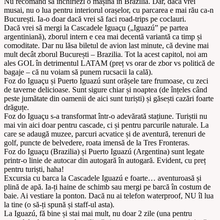
Nu recomand să închiriezi o mașină în Brazilia. Dar, dacă vrei
musai, nu o lua pentru interiorul orașelor, cu parcarea e mai rău ca-n
București. Ia-o doar dacă vrei să faci road-trips pe coclauri.
Dacă vrei să mergi la Cascadele Iguaçu („Iguazú” pe partea
argentiniană), zborul intern e cea mai decentă variantă ca timp și
comoditate. Dar nu lăsa biletul de avion last minute, că devine mai
mult decât zborul București – Brazilia. Tot la acest capitol, noi am
ales GOL în detrimentul LATAM (preț vs orar de zbor vs politică de
bagaje – că nu voiam să punem rucsacii la cală).
Foz do Iguaçu și Puerto Iguazú sunt orășele tare frumoase, cu zeci
de taverne delicioase. Sunt sigure chiar și noaptea (de înțeles când
peste jumătate din oamenii de aici sunt turiști) și găsești cazări foarte
drăguțe.
Foz do Iguaçu s-a transformat într-o adevărată stațiune. Turiștii nu
mai vin aici doar pentru cascade, ci și pentru parcurile naturale. La
care se adaugă muzee, parcuri acvatice și de aventură, terenuri de
golf, puncte de belvedere, roata imensă de la Tres Fronteras.
Foz do Iguaçu (Brazilia) și Puerto Iguazú (Argentina) sunt legate
printr-o linie de autocar din autogară în autogară. Evident, cu preț
pentru turiști, haha!
Excursia cu barca la Cascadele Iguazú e foarte… aventuroasă și
plină de apă. Ia-ți haine de schimb sau mergi pe barcă în costum de
baie. Ai vestiare la ponton. Dacă nu ai telefon waterproof, NU îl lua
la tine (o să-ți spună și staff-ul asta).
La Iguazú, fă bine și stai mai mult, nu doar 2 zile (una pentru