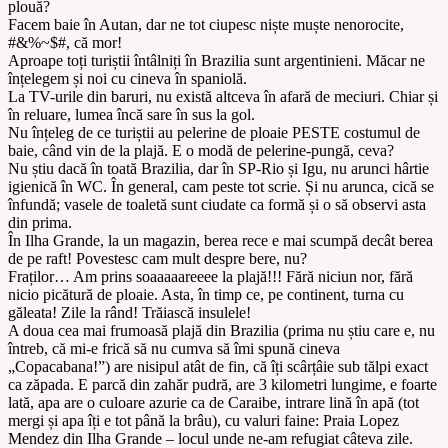
plouă?
Facem baie în Autan, dar ne tot ciupesc niște muște nenorocite,
#&%~$#, că mor!
Aproape toți turiștii întâlniți în Brazilia sunt argentinieni. Măcar ne
înțelegem și noi cu cineva în spaniolă.
La TV-urile din baruri, nu există altceva în afară de meciuri. Chiar și
în reluare, lumea încă sare în sus la gol.
Nu înțeleg de ce turiștii au pelerine de ploaie PESTE costumul de
baie, când vin de la plajă. E o modă de pelerine-pungă, ceva?
Nu știu dacă în toată Brazilia, dar în SP-Rio și Igu, nu arunci hârtie
igienică în WC. În general, cam peste tot scrie. Și nu arunca, cică se
înfundă; vasele de toaletă sunt ciudate ca formă și o să observi asta
din prima.
În Ilha Grande, la un magazin, berea rece e mai scumpă decât berea
de pe raft! Povestesc cam mult despre bere, nu?
Fraților… Am prins soaaaaareeee la plajă!!! Fără niciun nor, fără
nicio picătură de ploaie. Asta, în timp ce, pe continent, turna cu
găleata! Zile la rând! Trăiască insulele!
A doua cea mai frumoasă plajă din Brazilia (prima nu știu care e, nu
întreb, că mi-e frică să nu cumva să îmi spună cineva
„Copacabana!”) are nisipul atât de fin, că îți scârțâie sub tălpi exact
ca zăpada. E parcă din zahăr pudră, are 3 kilometri lungime, e foarte
lată, apa are o culoare azurie ca de Caraibe, intrare lină în apă (tot
mergi și apa îți e tot până la brâu), cu valuri faine: Praia Lopez
Mendez din Ilha Grande – locul unde ne-am refugiat câteva zile.