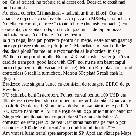
on. Ca să trăiești, nu trebuie să ai acest cod. Doar că te costă mai
mult că nu-l ai.
Au pizza cu orice îți imaginezi – italienii ar fi invidioși! Cea cu
ananas e deja clasică și învechită. Au pizza cu M&Ms, caramel sau
Nutella, cu cartofi, cu orez în toate felurile (inclusiv cu paella), cu
caracatiță, cu salată crudă, cu fructul pasiunii – de fapt ai pizza
inclusiv cu salată de fructe. Da, pe meniu.
Ia-ți în bagaj încălțări potrivite pentru drumeție. Peste tot am găsit (și
mers pe) trasee minunate prin junglă. Majoritatea nu sunt dificile;
dar, dacă plouă înainte, nu e recomandat să le abordezi în șlapi.
Plățile la transportul public. Busuri: 4,3 reali cash la șofer (dacă vrei
card de transport, good luck with CPF, noi nu ne-am bătut capul
nicio clipă pentru alte variante turistice). Metrou Rio: plată cu cardul
contactless 6 reali la turnichete. Metrou SP: plată 5 reali cash la
ghișeu.
Bradesco este singura bancă cu comision de retragere ZERO de pe
Revolut.
NU schimba bani în aeroport. Pe net, cursul pentru 100 USD era
483 de reali (evident, știm că nimeni nu ne-ar fi dat atât. Doar că ne-
au oferit 370 de reali. Și nu am schimbat, ni s-a părut hoție pe față.
NU scoate bani din ATM-urile roșii ce au logo-urile tuturor băncilor
(singurele poziționate în aeroport, dar și în zonele turistice. Ai
comision de retragere 25 de reali, iar suma maximă pe care o poți
scoate este 100 de reali; rezultă un comision minim de 25%.
Am vrut să luăm trenul spre aeroport în SP. Apoi am văzut pe Maps