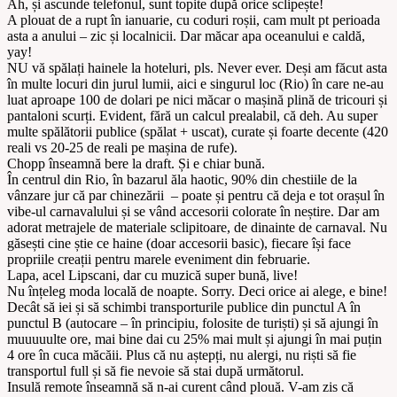
Ah, și ascunde telefonul, sunt topite după orice sclipește!
A plouat de a rupt în ianuarie, cu coduri roșii, cam mult pt perioada
asta a anului – zic și localnicii. Dar măcar apa oceanului e caldă,
yay!
NU vă spălați hainele la hoteluri, pls. Never ever. Deși am făcut asta
în multe locuri din jurul lumii, aici e singurul loc (Rio) în care ne-au
luat aproape 100 de dolari pe nici măcar o mașină plină de tricouri și
pantaloni scurți. Evident, fără un calcul prealabil, că deh. Au super
multe spălătorii publice (spălat + uscat), curate și foarte decente (420
reali vs 20-25 de reali pe mașina de rufe).
Chopp înseamnă bere la draft. Și e chiar bună.
În centrul din Rio, în bazarul ăla haotic, 90% din chestiile de la
vânzare jur că par chinezării – poate și pentru că deja e tot orașul în
vibe-ul carnavalului și se vând accesorii colorate în neștire. Dar am
adorat metrajele de materiale sclipitoare, de dinainte de carnaval. Nu
găsești cine știe ce haine (doar accesorii basic), fiecare își face
propriile creații pentru marele eveniment din februarie.
Lapa, acel Lipscani, dar cu muzică super bună, live!
Nu înțeleg moda locală de noapte. Sorry. Deci orice ai alege, e bine!
Decât să iei și să schimbi transporturile publice din punctul A în
punctul B (autocare – în principiu, folosite de turiști) și să ajungi în
muuuuulte ore, mai bine dai cu 25% mai mult și ajungi în mai puțin
4 ore în cuca măcăii. Plus că nu aștepți, nu alergi, nu riști să fie
transportul full și să fie nevoie să stai după următorul.
Insulă remote înseamnă să n-ai curent când plouă. V-am zis că