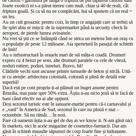
de cartofi – garnitură pe lângă o friptură de pui (aparent cartofii sunt
foarte exotici) ni s-a părut mereu cam mult, chiar și 40 de reali, cât
friptura goală. Și ca să nu ne complicăm, hai să spunem că un real =
un leu.
Au un cult groaznic pentru cozi, în timp ce angajații care ar trebui să
fie spirt abia se mișcă: de la supermarket până la security check în
aeroport, de pierde lumea avioanele.
Nu vrei să știi ce se întâmplă când se strica un metrou într-un oraș cu
o populație de peste 12 milioane. Aia sperietură în pasajul de schimb
de linii!
Au o infrastructură în orașele mari de stă mâța-n coadă. Drumuri
expres cu 4 benzi pe sens, alte drumuri paralele cu cele de viteză,
noduri rutiere, poduri, tuneluri. Bravo, bă!
Clădirile vechi sunt ascunse printre turnurile de beton și sticlă. Uită-
te cu atenție: arhitectura colonială, colorată și plină de detalii este
superbă!
Dacă ești pe cont propriu ți-ai plănuit un buget anume pentru
Brazilia, mai pune spre 50% extra. Ăștia n-au nicio jenă să te facă de
bani când efectiv nu ai alte opțiuni.
Deși sezonul turistic este în ianuarie-martie pentru că-i carnavalul și
e „vară” în America de Sud, sezonul în care nu plouă e mai –
octombrie. Să nu rămâi… în nori.
Pare că oamenii ăștia n-au gel de duș as we know it. N-am găsit nici
în markets, nici în acele magazine de cosmetice-farmacii. Dar am
găsit în schimb muuulte săpunuri de corp foarte fine și hidratante.